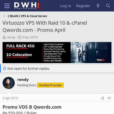
Log in
Register
[ IKLAN ] VPS & Cloud Server
Virtuozzo VPS With Raid 10 & cPanel
Qwords.com - Promo April
T
S
rendy
3 Apr 2010
h
t
r
a
e
r
a
t
d
d
s
a
Not open for further replies.
t
t
a
e
r
rendy
t
Hosting Guru
Verified Provider
e
r
3 Apr 2010
#1
Promo VDS B Qwords.com
Rp.550.000 / Bulan