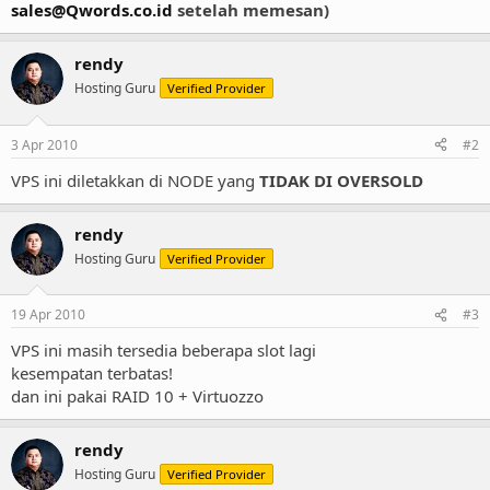
sales@Qwords.co.id
setelah memesan)
rendy
Hosting Guru
Verified Provider
3 Apr 2010
#2
VPS ini diletakkan di NODE yang
TIDAK DI OVERSOLD
rendy
Hosting Guru
Verified Provider
19 Apr 2010
#3
VPS ini masih tersedia beberapa slot lagi
kesempatan terbatas!
dan ini pakai RAID 10 + Virtuozzo
rendy
Hosting Guru
Verified Provider