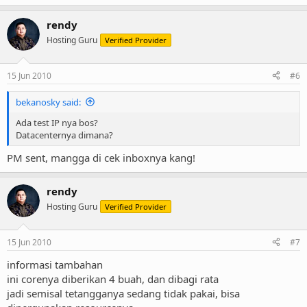
rendy
Hosting Guru
Verified Provider
15 Jun 2010
#6
bekanosky said:
Ada test IP nya bos?
Datacenternya dimana?
PM sent, mangga di cek inboxnya kang!
rendy
Hosting Guru
Verified Provider
15 Jun 2010
#7
informasi tambahan
ini corenya diberikan 4 buah, dan dibagi rata
jadi semisal tetangganya sedang tidak pakai, bisa