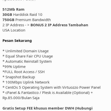
512Mb Ram
30GB
Harddisk Raid 10
750GB
Premium Bandwidth
2 IP Address - >
BONUS 2 IP Address Tambahan
USA Location
Pesan Sekarang
* Unlimited Domain Usage
* Equal Share Fair CPU Usage
* Automatic Reinstall System
*99% Uptime
*FULL Root Access / SSH
* Snapshot Backup
* 100Mbps Uplink Network
* CentOs 5 Operating System with Virtuozzo Power Panel
* cPanel & Fantastico / Plesk is Available (Optional) +
Rp.85.000/Bulan Saja
Gratis Setup FEE khusus member DWH (Hubungi