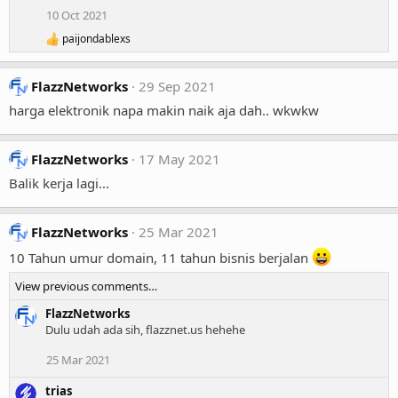
10 Oct 2021
paijondablexs
R
e
a
FlazzNetworks
29 Sep 2021
c
t
harga elektronik napa makin naik aja dah.. wkwkw
i
o
n
FlazzNetworks
17 May 2021
s
:
Balik kerja lagi...
FlazzNetworks
25 Mar 2021
10 Tahun umur domain, 11 tahun bisnis berjalan
View previous comments…
FlazzNetworks
Dulu udah ada sih, flazznet.us hehehe
25 Mar 2021
trias