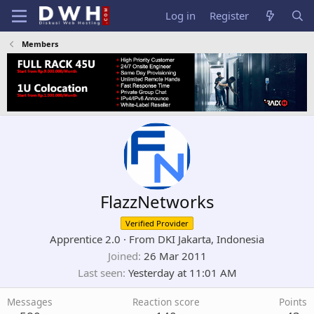
Log in
Register
Members
FlazzNetworks
Verified Provider
Apprentice 2.0
·
From
DKI Jakarta, Indonesia
Joined
26 Mar 2011
Last seen
Yesterday at 11:01 AM
Messages
Reaction score
Points