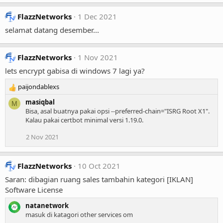
FlazzNetworks
1 Dec 2021
selamat datang desember...
FlazzNetworks
1 Nov 2021
lets encrypt gabisa di windows 7 lagi ya?
paijondablexs
R
e
masiqbal
M
a
Bisa, asal buatnya pakai opsi --preferred-chain="ISRG Root X1".
c
Kalau pakai certbot minimal versi 1.19.0.
t
i
2 Nov 2021
o
n
s
FlazzNetworks
10 Oct 2021
:
Saran: dibagian ruang sales tambahin kategori [IKLAN]
Software License
natanetwork
masuk di katagori other services om