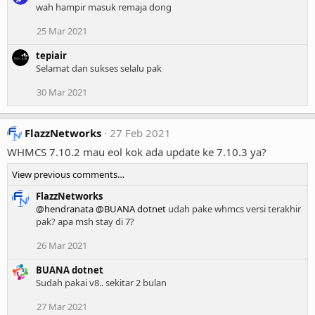
wah hampir masuk remaja dong
25 Mar 2021
tepiair
Selamat dan sukses selalu pak
30 Mar 2021
FlazzNetworks
27 Feb 2021
WHMCS 7.10.2 mau eol kok ada update ke 7.10.3 ya?
View previous comments…
FlazzNetworks
@hendranata
@BUANA dotnet
udah pake whmcs versi terakhir
pak? apa msh stay di 7?
26 Mar 2021
BUANA dotnet
Sudah pakai v8.. sekitar 2 bulan
27 Mar 2021