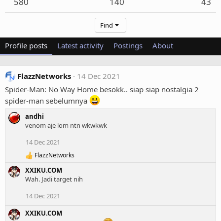
580
140
43
Find
Profile posts
Latest activity
Postings
About
FlazzNetworks
14 Dec 2021
Spider-Man: No Way Home besokk.. siap siap nostalgia 2
spider-man sebelumnya
andhi
venom aje lom ntn wkwkwk
14 Dec 2021
FlazzNetworks
R
e
XXIKU.COM
a
Wah. Jadi target nih
c
t
14 Dec 2021
i
o
XXIKU.COM
n