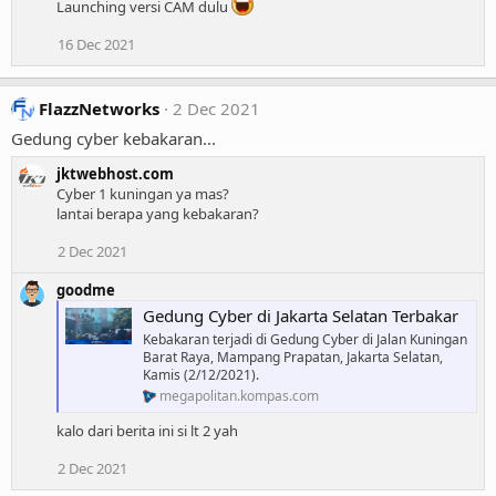
s
Launching versi CAM dulu
:
16 Dec 2021
FlazzNetworks
2 Dec 2021
Gedung cyber kebakaran...
jktwebhost.com
Cyber 1 kuningan ya mas?
lantai berapa yang kebakaran?
2 Dec 2021
goodme
Gedung Cyber di Jakarta Selatan Terbakar
Kebakaran terjadi di Gedung Cyber di Jalan Kuningan
Barat Raya, Mampang Prapatan, Jakarta Selatan,
Kamis (2/12/2021).
megapolitan.kompas.com
kalo dari berita ini si lt 2 yah
2 Dec 2021