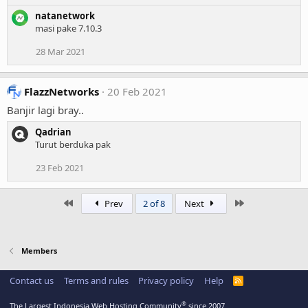
natanetwork
masi pake 7.10.3
28 Mar 2021
FlazzNetworks
20 Feb 2021
Banjir lagi bray..
Qadrian
Turut berduka pak
23 Feb 2021
First
Last
Prev
2 of 8
Next
Members
Contact us
Terms and rules
Privacy policy
Help
R
S
S
®
The Largest Indonesia Web Hosting Community
since 2007