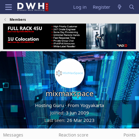
Log in
Register
Members
mixmaxspace
Hosting Guru
·
From
Yogyakarta
Joined
3 Jun 2009
Last seen
26 Mar 2023
Messages
Reaction score
Points