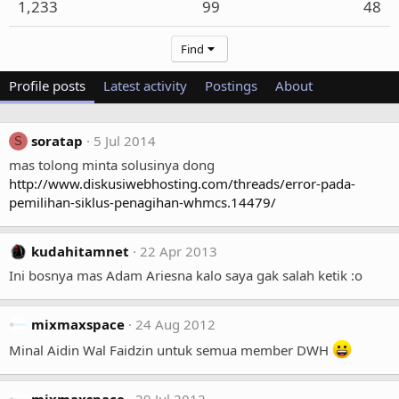
1,233
99
48
Find
Profile posts
Latest activity
Postings
About
soratap
5 Jul 2014
S
mas tolong minta solusinya dong
http://www.diskusiwebhosting.com/threads/error-pada-
pemilihan-siklus-penagihan-whmcs.14479/
kudahitamnet
22 Apr 2013
Ini bosnya mas Adam Ariesna kalo saya gak salah ketik :o
mixmaxspace
24 Aug 2012
Minal Aidin Wal Faidzin untuk semua member DWH
mixmaxspace
29 Jul 2012