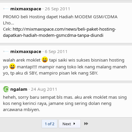
mixmaxspace
26 Sep 2011
PROMO beli Hosting dapet Hadiah MODEM GSM/CDMA
Lho...
Cek:
http://mixmaxspace.com/news/beli-paket-hosting-
dapatkan-hadiah-modem-gsmcdma-tanpa-diundi
mixmaxspace
6 Sep 2011
walah arek moklet
tapi saiki wis sukses bisnisan hosting
yo
mantap!!!! mampir nang toko lek nang malang maneh
yo, tp aku di SBY, mampiro pisan lek nang SBY.
ngalam
24 Aug 2011
heheh, sorry baru sempat bls mas. aku arek moklet mas sing
kos neng kerinci raya, jamane sing sering dolan neng
arcawana mbiyen.
Last
1 of 2
Next