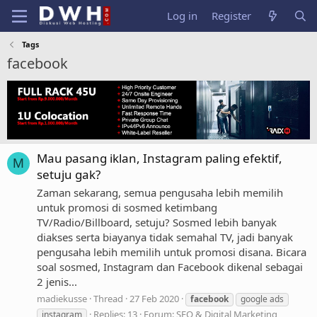
Log in
Register
Tags
facebook
Mau pasang iklan, Instagram paling efektif,
M
setuju gak?
Zaman sekarang, semua pengusaha lebih memilih
untuk promosi di sosmed ketimbang
TV/Radio/Billboard, setuju? Sosmed lebih banyak
diakses serta biayanya tidak semahal TV, jadi banyak
pengusaha lebih memilih untuk promosi disana. Bicara
soal sosmed, Instagram dan Facebook dikenal sebagai
2 jenis...
madiekusse
Thread
27 Feb 2020
facebook
google ads
Replies: 13
Forum:
SEO & Digital Marketing
instagram