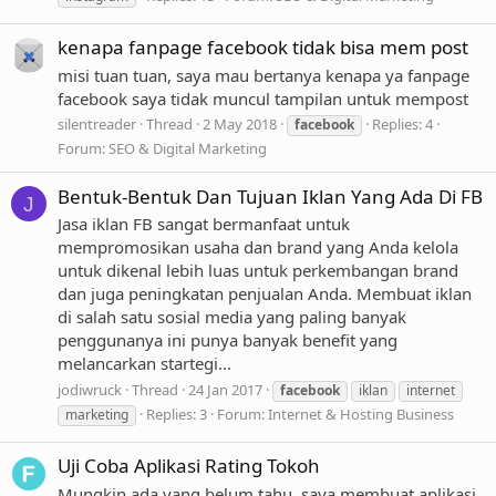
kenapa fanpage facebook tidak bisa mem post
misi tuan tuan, saya mau bertanya kenapa ya fanpage
facebook saya tidak muncul tampilan untuk mempost
silentreader
Thread
2 May 2018
Replies: 4
facebook
Forum:
SEO & Digital Marketing
Bentuk-Bentuk Dan Tujuan Iklan Yang Ada Di FB
J
Jasa iklan FB sangat bermanfaat untuk
mempromosikan usaha dan brand yang Anda kelola
untuk dikenal lebih luas untuk perkembangan brand
dan juga peningkatan penjualan Anda. Membuat iklan
di salah satu sosial media yang paling banyak
penggunanya ini punya banyak benefit yang
melancarkan startegi...
jodiwruck
Thread
24 Jan 2017
facebook
iklan
internet
Replies: 3
Forum:
Internet & Hosting Business
marketing
Uji Coba Aplikasi Rating Tokoh
Mungkin ada yang belum tahu, saya membuat aplikasi