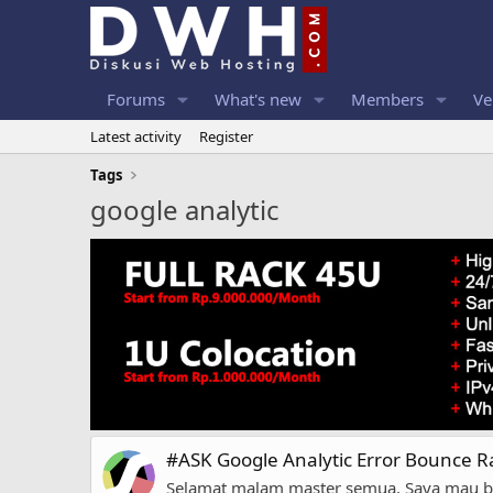
Forums
What's new
Members
Ve
Latest activity
Register
Tags
google analytic
#ASK Google Analytic Error Bounce R
Selamat malam master semua. Saya mau berta