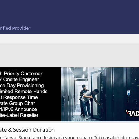
rified Provider
ate & Session Duration
nya. Siapa tahu di sini ada yang paham. Ini masalah blog saya s