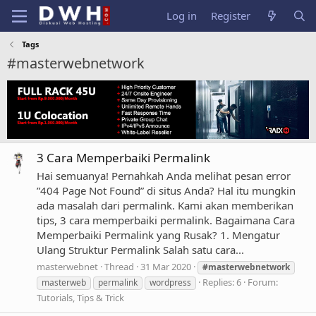
Log in
Register
Tags
#masterwebnetwork
3 Cara Memperbaiki Permalink
Hai semuanya! Pernahkah Anda melihat pesan error
”404 Page Not Found” di situs Anda? Hal itu mungkin
ada masalah dari permalink. Kami akan memberikan
tips, 3 cara memperbaiki permalink. Bagaimana Cara
Memperbaiki Permalink yang Rusak? 1. Mengatur
Ulang Struktur Permalink Salah satu cara...
masterwebnet
Thread
31 Mar 2020
#masterwebnetwork
Replies: 6
Forum:
masterweb
permalink
wordpress
Tutorials, Tips & Trick