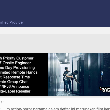
rified Provider
!!
) Film action/horor pertama dalam daftar ini merupakan film ka