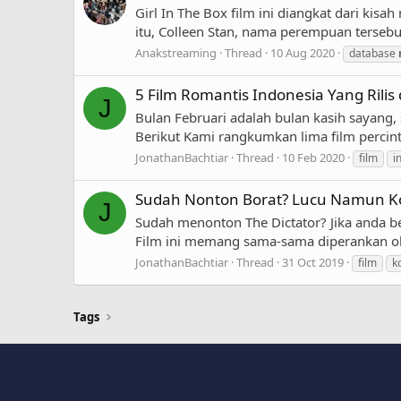
Girl In The Box film ini diangkat dari ki
itu, Colleen Stan, nama perempuan tersebut,
Anakstreaming
Thread
10 Aug 2020
database
5 Film Romantis Indonesia Yang Rilis
J
Bulan Februari adalah bulan kasih sayang, 
Berikut Kami rangkumkan lima film percint
JonathanBachtiar
Thread
10 Feb 2020
film
i
Sudah Nonton Borat? Lucu Namun Ko
J
Sudah menonton The Dictator? Jika anda be
Film ini memang sama-sama diperankan ole
JonathanBachtiar
Thread
31 Oct 2019
film
k
Tags