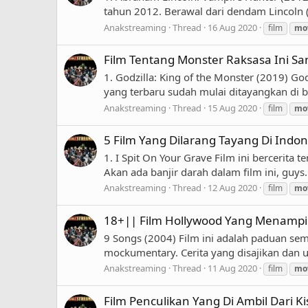
tahun 2012. Berawal dari dendam Lincoln 
Anakstreaming
Thread
16 Aug 2020
film
mo
Film Tentang Monster Raksasa Ini 
1. Godzilla: King of the Monster (2019) G
yang terbaru sudah mulai ditayangkan di bio
Anakstreaming
Thread
15 Aug 2020
film
mo
5 Film Yang Dilarang Tayang Di Indon
1. I Spit On Your Grave Film ini bercerit
Akan ada banjir darah dalam film ini, guys..
Anakstreaming
Thread
12 Aug 2020
film
mo
18+|| Film Hollywood Yang Menampil
9 Songs (2004) Film ini adalah paduan sem
mockumentary. Cerita yang disajikan dan u
Anakstreaming
Thread
11 Aug 2020
film
mo
Film Penculikan Yang Di Ambil Dari 