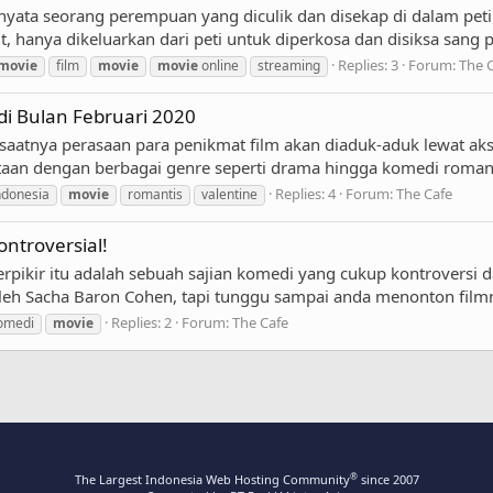
sah nyata seorang perempuan yang diculik dan disekap di dalam pe
 hanya dikeluarkan dari peti untuk diperkosa dan disiksa sang pe
Replies: 3
Forum:
The 
movie
film
movie
movie
online
streaming
 di Bulan Februari 2020
saatnya perasaan para penikmat film akan diaduk-aduk lewat aksi
aan dengan berbagai genre seperti drama hingga komedi romantis
Replies: 4
Forum:
The Cafe
ndonesia
movie
romantis
valentine
ntroversial!
rpikir itu adalah sebuah sajian komedi yang cukup kontroversi da
h Sacha Baron Cohen, tapi tunggu sampai anda menonton filmnya,
Replies: 2
Forum:
The Cafe
omedi
movie
®
The Largest Indonesia Web Hosting Community
since 2007