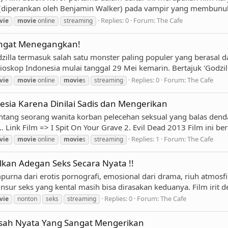
(diperankan oleh Benjamin Walker) pada vampir yang membunuh i
Replies: 0
Forum:
The Cafe
vie
movie
online
streaming
Sangat Menegangkan!
odzilla termasuk salah satu monster paling populer yang berasal 
skop Indonesia mulai tanggal 29 Mei kemarin. Bertajuk 'Godzilla: 
Replies: 0
Forum:
The Cafe
vie
movie
online
movie
s
streaming
esia Karena Dinilai Sadis dan Mengerikan
a tentang seorang wanita korban pelecehan seksual yang balas de
. Link Film => I Spit On Your Grave 2. Evil Dead 2013 Film ini ber
Replies: 1
Forum:
The Cafe
vie
movie
online
movie
s
streaming
kan Adegan Seks Secara Nyata !!
purna dari erotis pornografi, emosional dari drama, riuh atmosfi
nsur seks yang kental masih bisa dirasakan keduanya. Film irit 
Replies: 0
Forum:
The Cafe
vie
nonton
seks
streaming
Kisah Nyata Yang Sangat Mengerikan