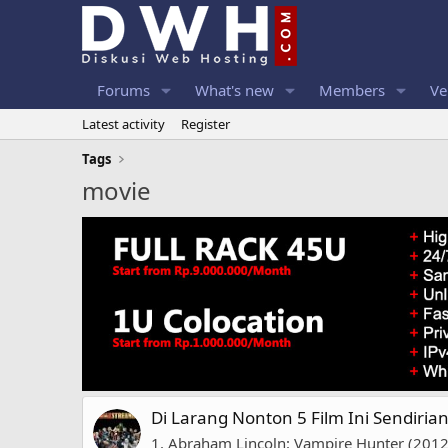
Forums
What's new
Members
Ve
Latest activity
Register
Tags
movie
Di Larang Nonton 5 Film Ini Sendirian 
1. Abraham Lincoln: Vampire Hunter (2012