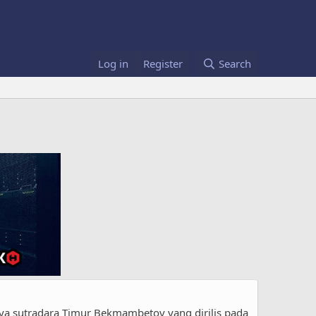
Log in
Register
Search
rya sutradara Timur Bekmambetov yang dirilis pada