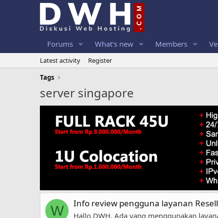
Forums
What's new
Members
Ve
Latest activity
Register
Tags
server singapore
Info review pengguna layanan Resel
W
Hallo DWH, Ada yang menggunakan layanan 