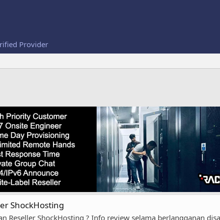
rified Provider
ler ShockHosting
Reseller ShockHosting ? Info review selama berlangganan disan