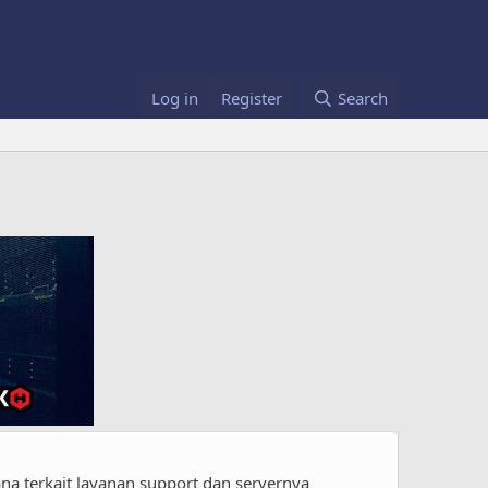
Log in
Register
Search
a terkait layanan support dan servernya