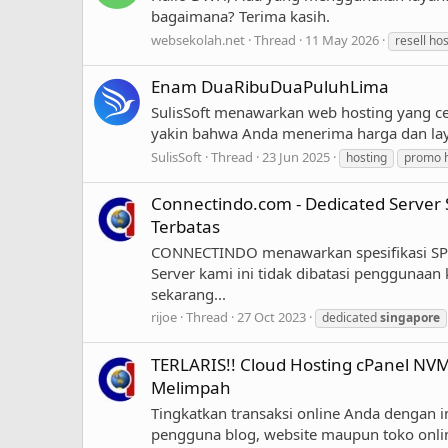
bagaimana? Terima kasih.
websekolah.net
Thread
11 May 2026
resell ho
Enam DuaRibuDuaPuluhLima
SulisSoft menawarkan web hosting yang cep
yakin bahwa Anda menerima harga dan lay
SulisSoft
Thread
23 Jun 2025
hosting
promo h
Connectindo.com - Dedicated Server 
Terbatas
CONNECTINDO menawarkan spesifikasi SP
Server kami ini tidak dibatasi penggunaa
sekarang...
rijoe
Thread
27 Oct 2023
dedicated
singapore
TERLARIS!! Cloud Hosting cPanel NVM
Melimpah
Tingkatkan transaksi online Anda dengan i
pengguna blog, website maupun toko onli