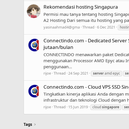
Rekomendasi hosting Singapura
Permisi mau tanya tentang hosting Singapor
A2 Hosting Dari semua itu hosting yang p
yasinaahmad4@gma
Thread
6 Dec 2021
hosti
Connectindo.com - Dedicated Server 
jutaan/bulan
CONNECTINDO menawarkan paket Dedicate
menggunakan Processor AMD Epyc atau Intel
penggunaan...
rijoe
Thread
24 Sep 2021
server
amd epyc
se
Connectindo.com - Cloud VPS SSD Si
Tingkatkan kinerja aplikasi Anda dengan 
infrastruktur dan teknologi Cloud dengan 
rijoe
Thread
15 Jun 2019
cloud
singapore
se
Tags