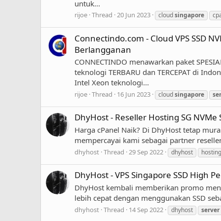
untuk...
rijoe
Thread
20 Jun 2023
cloud
singapore
cp
Connectindo.com - Cloud VPS SSD NV
Berlangganan
CONNECTINDO menawarkan paket SPESIAL
teknologi TERBARU dan TERCEPAT di Indone
Intel Xeon teknologi...
rijoe
Thread
16 Jun 2023
cloud
singapore
se
DhyHost - Reseller Hosting SG NVMe
Harga cPanel Naik? Di DhyHost tetap mura
mempercayai kami sebagai partner reselle
dhyhost
Thread
29 Sep 2022
dhyhost
hostin
DhyHost - VPS Singapore SSD High P
DhyHost kembali memberikan promo menari
lebih cepat dengan menggunakan SSD sebag
dhyhost
Thread
14 Sep 2022
dhyhost
server