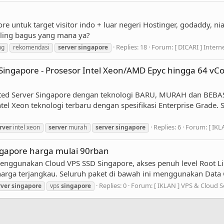
e untuk target visitor indo + luar negeri Hostinger, godaddy, n
aling bagus yang mana ya?
Replies: 18
Forum:
[ DICARI ] Inter
ng
rekomendasi
server
singapore
Singapore - Prosesor Intel Xeon/AMD Epyc hingga 64 vCo
d Server Singapore dengan teknologi BARU, MURAH dan BEBAS
 Xeon teknologi terbaru dengan spesifikasi Enterprise Grade. S
Replies: 6
Forum:
[ IKL
rver
intel xeon
server
murah
server
singapore
ngapore harga mulai 90rban
menggunakan Cloud VPS SSD Singapore, akses penuh level Root L
harga terjangkau. Seluruh paket di bawah ini menggunakan Data C
Replies: 0
Forum:
[ IKLAN ] VPS & Cloud S
rver
singapore
vps
singapore