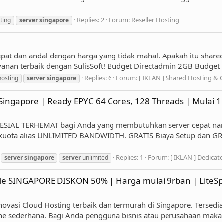
Replies: 2
Forum:
Reseller Hosting
sting
server
singapore
at dan andal dengan harga yang tidak mahal. Apakah itu shared 
anan terbaik dengan SulisSoft! Budget Directadmin 2GB Budget 
Replies: 6
Forum:
[ IKLAN ] Shared Hosting &
osting
server
singapore
Singapore | Ready EPYC 64 Cores, 128 Threads | Mulai 1 
ESIAL TERHEMAT bagi Anda yang membutuhkan server cepat nam
n kuota alias UNLIMITED BANDWIDTH. GRATIS Biaya Setup dan GR
Replies: 1
Forum:
[ IKLAN ] Dedicat
server
singapore
server
unlimited
e SINGAPORE DISKON 50% | Harga mulai 9rban | LiteSpeed
novasi Cloud Hosting terbaik dan termurah di Singapore. Tersedi
ne sederhana. Bagi Anda pengguna bisnis atau perusahaan maka 