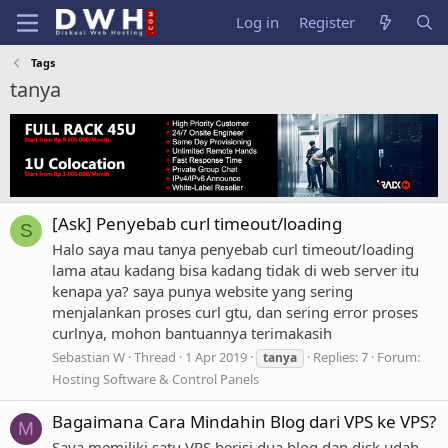
Log in
Register
Tags
tanya
[Ask] Penyebab curl timeout/loading
S
Halo saya mau tanya penyebab curl timeout/loading
lama atau kadang bisa kadang tidak di web server itu
kenapa ya? saya punya website yang sering
menjalankan proses curl gtu, dan sering error proses
curlnya, mohon bantuannya terimakasih
Sebastian W
Thread
1 Apr 2019
Replies: 7
Forum:
tanya
Hosting Software & Control Panels
Bagaimana Cara Mindahin Blog dari VPS ke VPS?
M
Saya memiliki satu VPS berisi dua blog dan disk udah