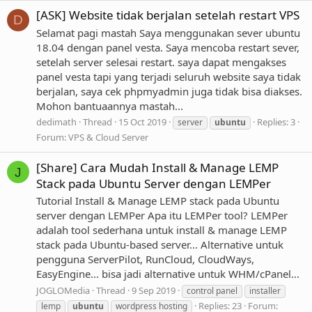
[ASK] Website tidak berjalan setelah restart VPS
D
Selamat pagi mastah Saya menggunakan sever ubuntu
18.04 dengan panel vesta. Saya mencoba restart sever,
setelah server selesai restart. saya dapat mengakses
panel vesta tapi yang terjadi seluruh website saya tidak
berjalan, saya cek phpmyadmin juga tidak bisa diakses.
Mohon bantuaannya mastah...
dedimath
Thread
15 Oct 2019
Replies: 3
server
ubuntu
Forum:
VPS & Cloud Server
[Share] Cara Mudah Install & Manage LEMP
J
Stack pada Ubuntu Server dengan LEMPer
Tutorial Install & Manage LEMP stack pada Ubuntu
server dengan LEMPer Apa itu LEMPer tool? LEMPer
adalah tool sederhana untuk install & manage LEMP
stack pada Ubuntu-based server... Alternative untuk
pengguna ServerPilot, RunCloud, CloudWays,
EasyEngine... bisa jadi alternative untuk WHM/cPanel...
JOGLOMedia
Thread
9 Sep 2019
control panel
installer
Replies: 23
Forum:
lemp
ubuntu
wordpress hosting