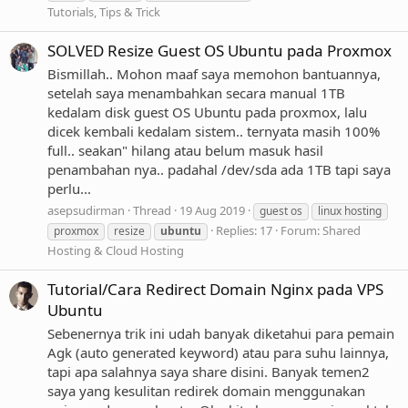
Tutorials, Tips & Trick
SOLVED Resize Guest OS Ubuntu pada Proxmox
Bismillah.. Mohon maaf saya memohon bantuannya,
setelah saya menambahkan secara manual 1TB
kedalam disk guest OS Ubuntu pada proxmox, lalu
dicek kembali kedalam sistem.. ternyata masih 100%
full.. seakan" hilang atau belum masuk hasil
penambahan nya.. padahal /dev/sda ada 1TB tapi saya
perlu...
asepsudirman
Thread
19 Aug 2019
guest os
linux hosting
Replies: 17
Forum:
Shared
proxmox
resize
ubuntu
Hosting & Cloud Hosting
Tutorial/Cara Redirect Domain Nginx pada VPS
Ubuntu
Sebenernya trik ini udah banyak diketahui para pemain
Agk (auto generated keyword) atau para suhu lainnya,
tapi apa salahnya saya share disini. Banyak temen2
saya yang kesulitan redirek domain menggunakan