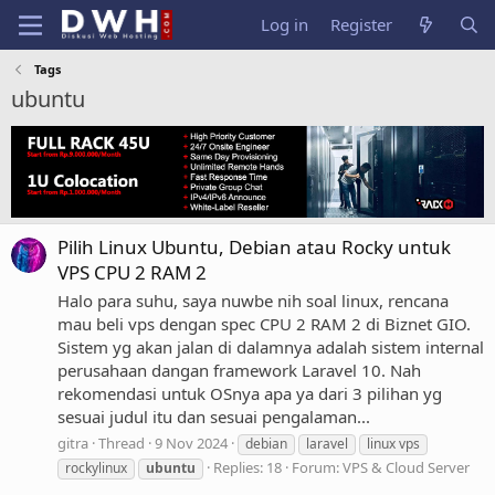
Log in
Register
Tags
ubuntu
Pilih Linux Ubuntu, Debian atau Rocky untuk
VPS CPU 2 RAM 2
Halo para suhu, saya nuwbe nih soal linux, rencana
mau beli vps dengan spec CPU 2 RAM 2 di Biznet GIO.
Sistem yg akan jalan di dalamnya adalah sistem internal
perusahaan dangan framework Laravel 10. Nah
rekomendasi untuk OSnya apa ya dari 3 pilihan yg
sesuai judul itu dan sesuai pengalaman...
gitra
Thread
9 Nov 2024
debian
laravel
linux vps
Replies: 18
Forum:
VPS & Cloud Server
rockylinux
ubuntu