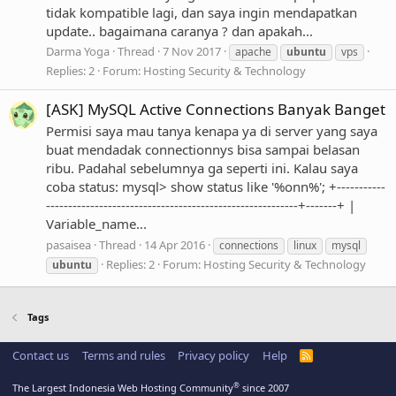
tidak kompatible lagi, dan saya ingin mendapatkan
update.. bagaimana caranya ? dan apakah...
Darma Yoga
Thread
7 Nov 2017
apache
ubuntu
vps
Replies: 2
Forum:
Hosting Security & Technology
[ASK] MySQL Active Connections Banyak Banget
Permisi saya mau tanya kenapa ya di server yang saya
buat mendadak connectionnys bisa sampai belasan
ribu. Padahal sebelumnya ga seperti ini. Kalau saya
coba status: mysql> show status like '%onn%'; +-----------
---------------------------------------------------------+-------+ |
Variable_name...
pasaisea
Thread
14 Apr 2016
connections
linux
mysql
Replies: 2
Forum:
Hosting Security & Technology
ubuntu
Tags
Contact us
Terms and rules
Privacy policy
Help
R
S
S
®
The Largest Indonesia Web Hosting Community
since 2007