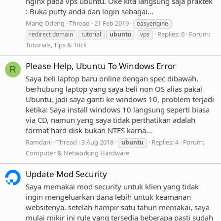
nginx pada vps ubuntu. Oke kita langsung saja praktek
: Buka putty anda dan login sebagai...
Mang Odeng
Thread
21 Feb 2019
easyengine
Replies: 6
Forum:
redirect domain
tutorial
ubuntu
vps
Tutorials, Tips & Trick
Please Help, Ubuntu To Windows Error
R
Saya beli laptop baru online dengan spec dibawah,
berhubung laptop yang saya beli non OS alias pakai
Ubuntu, jadi saya ganti ke windows 10, problem terjadi
ketika: Saya install windows 10 langsung seperti biasa
via CD, namun yang saya tidak perthatikan adalah
format hard disk bukan NTFS karna...
Ramdani
Thread
3 Aug 2018
Replies: 4
Forum:
ubuntu
Computer & Networking Hardware
Update Mod Security
Saya memakai mod security untuk klien yang tidak
ingin mengeluarkan dana lebih untuk keamanan
websitenya. setelah hampir satu tahun memakai, saya
mulai mikir ini rule yang tersedia beberapa pasti sudah