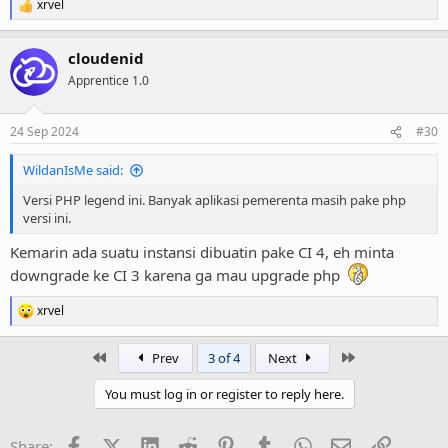
xrvel
www.php.net
R
e
a
cloudenid
c
t
Apprentice 1.0
i
o
n
24 Sep 2024
#30
s
:
WildanIsMe said:
Versi PHP legend ini. Banyak aplikasi pemerenta masih pake php
versi ini.
Kemarin ada suatu instansi dibuatin pake CI 4, eh minta
downgrade ke CI 3 karena ga mau upgrade php
xrvel
R
e
a
First
Last
Prev
3 of 4
Next
c
t
You must log in or register to reply here.
i
o
n
Facebook
X (Twitter)
LinkedIn
Reddit
Pinterest
Tumblr
WhatsApp
Email
Link
Share:
s