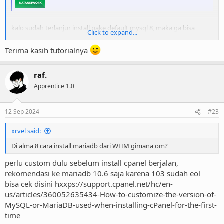
kalo sudah terlanjur install pake default mysql 8, maka ga bisa
Click to expand...
diubah ke mariadb. solusi reinstall OS lagi
Terima kasih tutorialnya
raf.
Apprentice 1.0
12 Sep 2024
#23
xrvel said:
Di alma 8 cara install mariadb dari WHM gimana om?
perlu custom dulu sebelum install cpanel berjalan,
rekomendasi ke mariadb 10.6 saja karena 103 sudah eol
bisa cek disini hxxps://support.cpanel.net/hc/en-
us/articles/360052635434-How-to-customize-the-version-of-
MySQL-or-MariaDB-used-when-installing-cPanel-for-the-first-
time