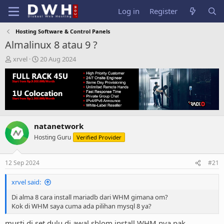
Log in
Register
Hosting Software & Control Panels
Almalinux 8 atau 9 ?
T
S
xrvel
20 Aug 2024
h
t
r
a
e
r
a
t
d
d
s
a
t
t
natanetwork
a
e
Hosting Guru
Verified Provider
r
t
e
12 Sep 2024
#21
r
xrvel said:
Di alma 8 cara install mariadb dari WHM gimana om?
Kok di WHM saya cuma ada pilihan mysql 8 ya?
musti di set dulu di awal sblom install WHM nya pak.