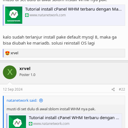
Tutorial install cPanel WHM terbaru dengan MariaDB atau mySQL sebagai default Database - Knowledgebase - NATANETWORK - Web Hosting Indonesia Terbaik
www.natanetwork.com
kalo sudah terlanjur install pake default mysql 8, maka ga
bisa diubah ke mariadb. solusi reinstall OS lagi
xrvel
R
e
a
xrvel
c
X
t
Poster 1.0
i
o
n
12 Sep 2024
#22
s
:
natanetwork said:
musti di set dulu di awal sblom install WHM nya pak.
Tutorial install cPanel WHM terbaru dengan MariaDB atau mySQL sebagai default Database - Knowledgebase - NATANETWORK - Web Hosting Indonesia Terbaik
www.natanetwork.com