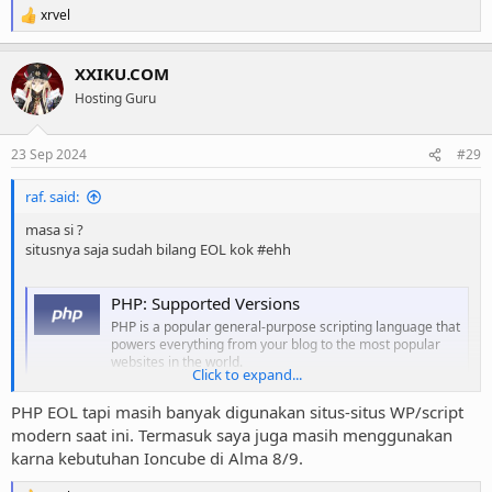
xrvel
R
e
a
XXIKU.COM
c
t
Hosting Guru
i
o
n
23 Sep 2024
#29
s
:
raf. said:
masa si ?
situsnya saja sudah bilang EOL kok #ehh
PHP: Supported Versions
PHP is a popular general-purpose scripting language that
powers everything from your blog to the most popular
websites in the world.
Click to expand...
www.php.net
PHP EOL tapi masih banyak digunakan situs-situs WP/script
PHP: Unsupported Branches
modern saat ini. Termasuk saya juga masih menggunakan
PHP is a popular general-purpose scripting language that
karna kebutuhan Ioncube di Alma 8/9.
powers everything from your blog to the most popular
websites in the world.