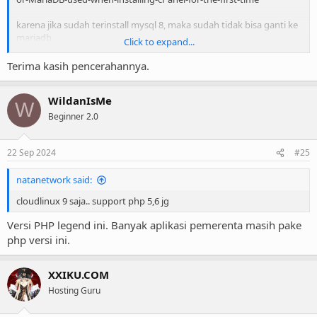
karena jika sudah terinstall mysql 8, maka sudah tidak bisa ganti ke
mariadb
Click to expand...
tidak seperti cpanel yang dulu yang bisa upgrade dari mysql ke
maria
Terima kasih pencerahannya.
WildanIsMe
W
Beginner 2.0
22 Sep 2024
#25
natanetwork said:
cloudlinux 9 saja.. support php 5,6 jg
Versi PHP legend ini. Banyak aplikasi pemerenta masih pake
php versi ini.
XXIKU.COM
Hosting Guru