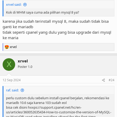
xrvel said:
Kok di WHM saya cuma ada pilihan mysql 8 ya?
karena jika sudah terinstall mysql 8, maka sudah tidak bisa
ganti ke mariadb
tidak seperti cpanel yang dulu yang bisa upgrade dari mysql
ke maria
xrvel
R
e
a
xrvel
c
X
t
Poster 1.0
i
o
n
12 Sep 2024
#24
s
:
raf. said:
perlu custom dulu sebelum install cpanel berjalan, rekomendasi ke
mariadb 10.6 saja karena 103 sudah eol
bisa cek disini hxxps://support.cpanel.net/hc/en-
us/articles/360052635434-How-to-customize-the-version-of-MySQL-
or-MariaDB-used-when-installing-cPanel-for-the-first-time