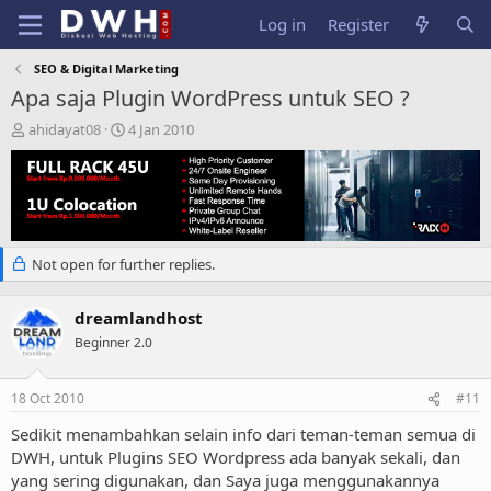
Log in
Register
SEO & Digital Marketing
Apa saja Plugin WordPress untuk SEO ?
T
S
ahidayat08
4 Jan 2010
h
t
r
a
e
r
a
t
d
d
s
a
Not open for further replies.
t
t
a
e
r
dreamlandhost
t
Beginner 2.0
e
r
18 Oct 2010
#11
Sedikit menambahkan selain info dari teman-teman semua di
DWH, untuk Plugins SEO Wordpress ada banyak sekali, dan
yang sering digunakan, dan Saya juga menggunakannya