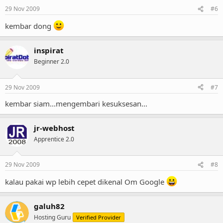
29 Nov 2009
#6
kembar dong
inspirat
Beginner 2.0
29 Nov 2009
#7
kembar siam...mengembari kesuksesan...
jr-webhost
Apprentice 2.0
29 Nov 2009
#8
kalau pakai wp lebih cepet dikenal Om Google
galuh82
Hosting Guru
Verified Provider