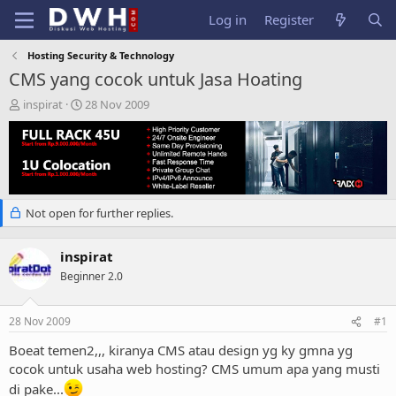
Log in
Register
Hosting Security & Technology
CMS yang cocok untuk Jasa Hoating
T
S
inspirat
28 Nov 2009
h
t
r
a
e
r
a
t
d
d
s
a
Not open for further replies.
t
t
a
e
r
inspirat
t
Beginner 2.0
e
r
28 Nov 2009
#1
Boeat temen2,,, kiranya CMS atau design yg ky gmna yg
cocok untuk usaha web hosting? CMS umum apa yang musti
di pake...