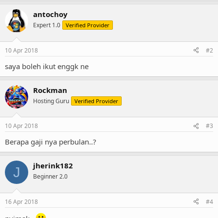
a
antochoy
c
t
Expert 1.0
Verified Provider
i
o
n
10 Apr 2018
#2
s
:
saya boleh ikut enggk ne
Rockman
Hosting Guru
Verified Provider
10 Apr 2018
#3
Berapa gaji nya perbulan..?
jherink182
J
Beginner 2.0
16 Apr 2018
#4