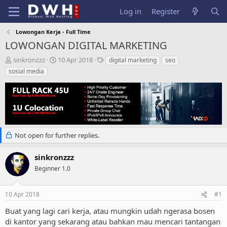
Log in
Register
Lowongan Kerja - Full Time
LOWONGAN DIGITAL MARKETING
T
S
T
sinkronzzz
10 Apr 2018
digital marketing
seo
h
t
a
sosial media
r
a
g
e
r
s
a
t
d
d
s
a
t
t
a
e
Not open for further replies.
r
t
sinkronzzz
e
Beginner 1.0
r
10 Apr 2018
#1
Buat yang lagi cari kerja, atau mungkin udah ngerasa bosen
di kantor yang sekarang atau bahkan mau mencari tantangan