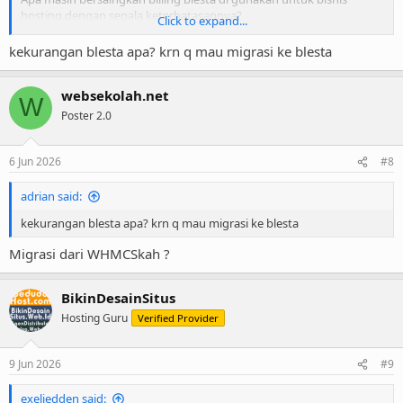
hosting dengan segala keterbatasannya?
Click to expand...
Kalau ada yg gunain billing blesta boleh lah berbagi.
kekurangan blesta apa? krn q mau migrasi ke blesta
Salam pebisnis pemula.
websekolah.net
W
Poster 2.0
6 Jun 2026
#8
adrian said:
kekurangan blesta apa? krn q mau migrasi ke blesta
Migrasi dari WHMCSkah ?
BikinDesainSitus
Hosting Guru
Verified Provider
9 Jun 2026
#9
exeljedden said: