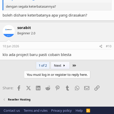
dengan segala keterbatasannya?
boleh dishare keterbatanya apa yang dirasakan?
sorabit
Beginner 2.0
10 Jun 2026
#10
klo ada project baru pasti cobain blesta
Last
1 of 2
Next
You must log in or register to reply here.
Facebook
X (Twitter)
LinkedIn
Reddit
Pinterest
Tumblr
WhatsApp
Email
Link
Share:
Reseller Hosting
Contact us
Terms and rules
Privacy policy
Help
R
S