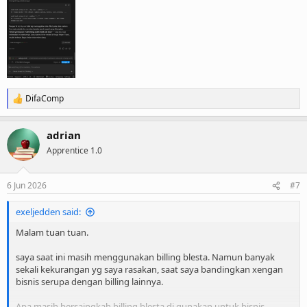
DifaComp
R
e
a
adrian
c
t
Apprentice 1.0
i
o
n
6 Jun 2026
#7
s
:
exeljedden said:
Malam tuan tuan.
saya saat ini masih menggunakan billing blesta. Namun banyak
sekali kekurangan yg saya rasakan, saat saya bandingkan xengan
bisnis serupa dengan billing lainnya.
Apa masih bersaingkah billing blesta di gunakan untuk bisnis