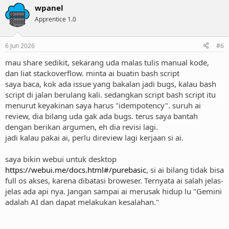
wpanel
Apprentice 1.0
6 Jun 2026
#6
mau share sedikit, sekarang uda malas tulis manual kode,
dan liat stackoverflow. minta ai buatin bash script
saya baca, kok ada issue yang bakalan jadi bugs, kalau bash
script di jalan berulang kali. sedangkan script bash script itu
menurut keyakinan saya harus "idempotency". suruh ai
review, dia bilang uda gak ada bugs. terus saya bantah
dengan berikan argumen, eh dia revisi lagi.
jadi kalau pakai ai, perlu direview lagi kerjaan si ai.
saya bikin webui untuk desktop
https://webui.me/docs.html#/purebasic
, si ai bilang tidak bisa
full os akses, karena dibatasi broweser. Ternyata ai salah jelas-
jelas ada api nya. Jangan sampai ai merusak hidup lu "Gemini
adalah AI dan dapat melakukan kesalahan."