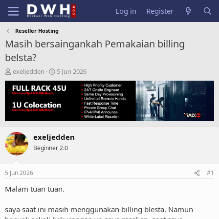
Log in
Register
Reseller Hosting
Masih bersaingankah Pemakaian billing
belsta?
T
S
exeljedden
5 Jun 2026
h
t
r
a
e
r
a
t
d
d
s
a
t
t
exeljedden
a
e
Beginner 2.0
r
t
e
5 Jun 2026
#1
r
Malam tuan tuan.
saya saat ini masih menggunakan billing blesta. Namun