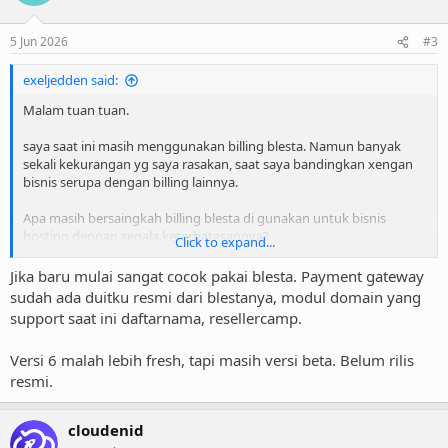
5 Jun 2026
#3
exeljedden said:
Malam tuan tuan.
saya saat ini masih menggunakan billing blesta. Namun banyak
sekali kekurangan yg saya rasakan, saat saya bandingkan xengan
bisnis serupa dengan billing lainnya.
Apa masih bersaingkah billing blesta di gunakan untuk bisnis
hosting dengan segala keterbatasannya?
Click to expand...
Kalau ada yg gunain billing blesta boleh lah berbagi.
Jika baru mulai sangat cocok pakai blesta. Payment gateway
sudah ada duitku resmi dari blestanya, modul domain yang
Salam pebisnis pemula.
support saat ini daftarnama, resellercamp.
Versi 6 malah lebih fresh, tapi masih versi beta. Belum rilis
resmi.
cloudenid