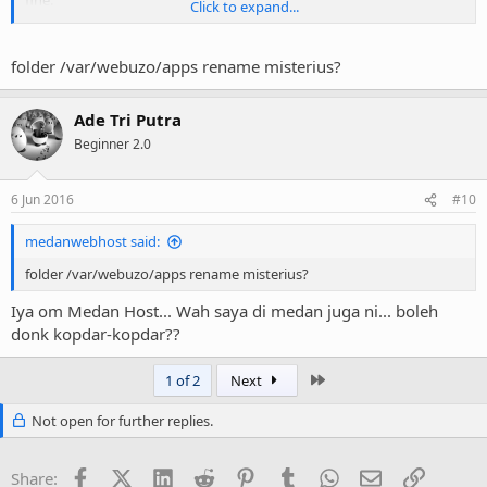
fine.
Click to expand...
Dan sekarang masalahnya sudah beres, yaitu terdapat folder apps
di /var/webuzo yang harus di ganti menjadi apps, karena memang
folder /var/webuzo/apps rename misterius?
seperti itu seharusnya.
Ade Tri Putra
Beginner 2.0
6 Jun 2016
#10
medanwebhost said:
folder /var/webuzo/apps rename misterius?
Iya om Medan Host... Wah saya di medan juga ni... boleh
donk kopdar-kopdar??
Last
1 of 2
Next
Not open for further replies.
Facebook
X (Twitter)
LinkedIn
Reddit
Pinterest
Tumblr
WhatsApp
Email
Link
Share: