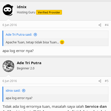
idnix
Hosting Guru
Verified Provider
6 Jun 2016
#4
Ade Tri Putra said:
Apache Tuan, tetap tidak bisa Tuan...
apa log error nya?
Ade Tri Putra
Beginner 2.0
6 Jun 2016
#5
idnix said:
apa log error nya?
Tidak ada log errornya tuan, masalah saya ialah
Service dan