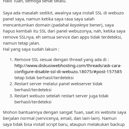
Halo Tuan, semoga sehat selalu.
Saya ada masalah sedikit, awalnya saya install SSL di webuzo
panel saya, namun ketika saya rasa saya salah
mencantumkan domain (padahal
kayaknya
bener), saya
hapus kembali itu SSL dari panel webuzonya, nah, ketika saya
remove SSLnya, eh semua service dan apps tidak terdeteksi,
namun tetap jalan.
Hal yang saya sudah lakuin :
Remove SSL sesuai dengan thread yang ada di :
http://www.diskusiwebhosting.com/threads/ask-cara-
configure-disable-ssl-di-webuzo.18075/#post-157585
tetap tidak berhasil/terdeteksi
Restart server melalui panel webserver tidak
berhasil/terdeteksi
Restart webuzo setelah restart server juga tidak
berhasil/terdeteksi
Mohon bantuannya dengan sangat Tuan, saat ini website saya
berjalan normal (servicenya, email, dan lain-lain). Namun
saya tidak bisa install script baru, ataupun melakukan backup