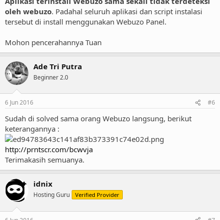
Aplikasi terinstall Webuzo sama sekali tidak terdeteksi
oleh webuzo
. Padahal seluruh aplikasi dan script instalasi
tersebut di install menggunakan Webuzo Panel.
Mohon pencerahannya Tuan
Ade Tri Putra
Beginner 2.0
6 Jun 2016
#6
Sudah di solved sama orang Webuzo langsung, berikut
keterangannya :
http://prntscr.com/bcwvja
Terimakasih semuanya.
idnix
Hosting Guru
Verified Provider