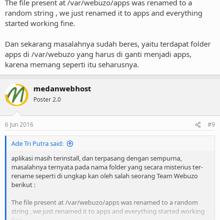
The file present at /var/webuzo/apps was renamed to a
random string , we just renamed it to apps and everything
started working fine.
Dan sekarang masalahnya sudah beres, yaitu terdapat folder
apps di /var/webuzo yang harus di ganti menjadi apps,
karena memang seperti itu seharusnya.
medanwebhost
Poster 2.0
6 Jun 2016
#9
Ade Tri Putra said:
aplikasi masih terinstall, dan terpasang dengan sempurna,
masalahnya ternyata pada nama folder yang secara misterius ter-
rename seperti di ungkap kan oleh salah seorang Team Webuzo
berikut :
The file present at /var/webuzo/apps was renamed to a random
string , we just renamed it to apps and everything started working