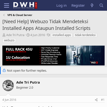
Log in
Register
VPS & Cloud Server
[Need Help] Webuzo Tidak Mendeteksi
Installed Apps Ataupun Installed Scripts
T
S
T
Ade Tri Putra
4 Jun 2016
installed apps
tidak terdeteksi
h
t
a
webuzo
r
a
g
e
r
s
a
t
d
d
s
a
t
t
a
e
Not open for further replies.
r
t
Ade Tri Putra
e
r
Beginner 2.0
4 Jun 2016
#1