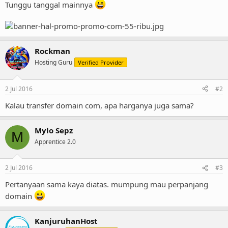
Tunggu tanggal mainnya
Rockman
Hosting Guru
Verified Provider
2 Jul 2016
#2
Kalau transfer domain com, apa harganya juga sama?
Mylo Sepz
M
Apprentice 2.0
2 Jul 2016
#3
Pertanyaan sama kaya diatas. mumpung mau perpanjang
domain
KanjuruhanHost