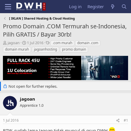
Log in
Register
[ IKLAN ] Shared Hosting & Cloud Hosting
Promo Domain .COM Termurah se-Indonesia,
Pilih GRATIS / Bayar 30rb!
T
S
T
jagoan
1 Jul 2016
.com murah
domain .com
h
t
a
domain murah
jagoanhosting
promo domain
r
a
g
e
r
s
a
t
d
d
s
a
t
t
a
e
Not open for further replies.
r
t
jagoan
e
Apprentice 1.0
r
1 Jul 2016
#1
BTW, sudah lama Jagoan tidak muncul di grup DWH