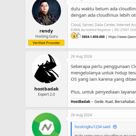
dulu waktu belum ada cloudlinu
dengan ada cloudlinux lebih o
Cloud, Server, Data Center, Internet A
ICANN Accredited Registrar | ISO 27001 Cert
rendy
Hosting Guru
0804-1-808-888
| https://www.Qwor
Verified Provider
26 Aug 2024
Seberapa perlu penggunaan Clo
mengelolanya untuk hidup tena
OS yang lain karena yang ditaw
hostbadak
Plus, untuk penyediaan layana
Expert 2.0
HostBadak
-- Gede. Kuat. Bersahabat.
26 Aug 2024
hositngku1234 said:
Halo semuanya cloudlinux ini sanga