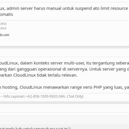
x, admin server harus manual untuk suspend ato limit resource 
tomatis
ccess
ified
ds.com
udLinux, dalam konteks server multi-user, itu tergantung sebera
ng dari gangguan operasional di servernya. Untuk server yang 
arkan CloudLinux tidak terlalu relevan.
n hosting, CloudLinux menawarkan range versi PHP yang luas, yan
-- Info Layanan: +62-858-1000-9920 (WA. Chat Only)
t perlu kah untuk server di era saat ini ?