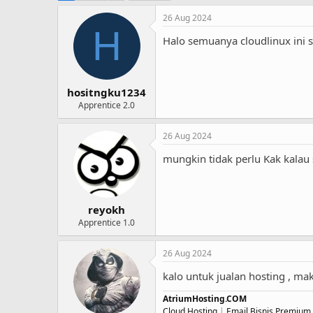
26 Aug 2024
H
Halo semuanya cloudlinux ini sa
hositngku1234
Apprentice 2.0
26 Aug 2024
mungkin tidak perlu Kak kalau
reyokh
Apprentice 1.0
26 Aug 2024
kalo untuk jualan hosting , mak
AtriumHosting.COM
Cloud Hosting
|
Email Bisnis Premium