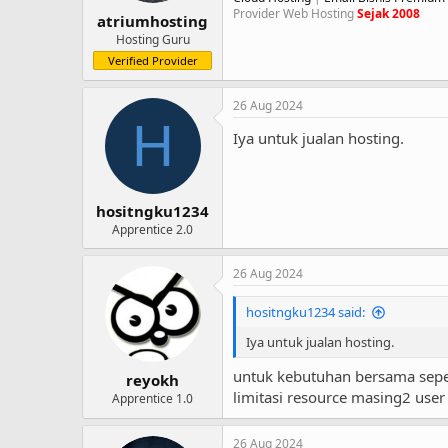
Provider Web Hosting
Sejak 2008
atriumhosting
Hosting Guru
Verified Provider
26 Aug 2024
H
Iya untuk jualan hosting.
hositngku1234
Apprentice 2.0
26 Aug 2024
hositngku1234 said:
Iya untuk jualan hosting.
untuk kebutuhan bersama sepe
reyokh
limitasi resource masing2 user
Apprentice 1.0
26 Aug 2024