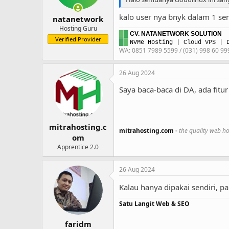
kalo user nya bnyk dalam 1 serv
natanetwork
Hosting Guru
█
█
CV. NATANETWORK SOLUTION
Verified Provider
█
█
NVMe Hosting
|
Cloud VPS
| D
WA: 0851 7989 5599 / (031) 998 60 99
26 Aug 2024
Saya baca-baca di DA, ada fitu
mitrahosting.c
mitrahosting.com
-
the quality web ho
om
Apprentice 2.0
26 Aug 2024
Kalau hanya dipakai sendiri, p
Satu Langit Web & SEO
faridm