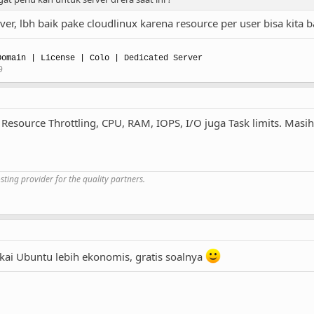
er, lbh baik pake cloudlinux karena resource per user bisa kita b
omain | License | Colo |
Dedicated Server
9
r Resource Throttling, CPU, RAM, IOPS, I/O juga Task limits. Masi
sting provider for the quality partners.
akai Ubuntu lebih ekonomis, gratis soalnya