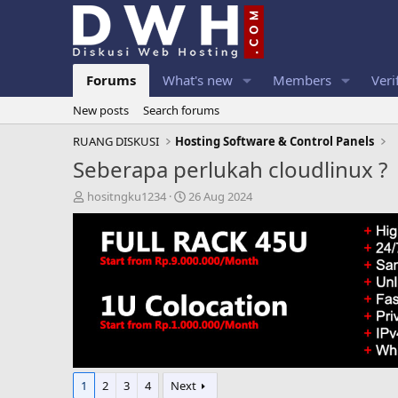
Forums
What's new
Members
Veri
New posts
Search forums
RUANG DISKUSI
Hosting Software & Control Panels
Seberapa perlukah cloudlinux ?
T
S
hositngku1234
26 Aug 2024
h
t
r
a
e
r
a
t
d
d
s
a
t
t
a
e
r
t
e
1
2
3
4
Next
r