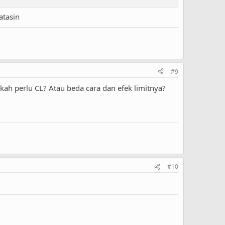
atasin
#9
hkah perlu CL? Atau beda cara dan efek limitnya?
#10