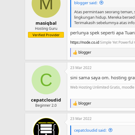
M
i
blogger said:
o
n
Atas permintaan seorang teman, s
s
lingkungan hidup. Mereka bersedi
:
Terimakasih sebelumnya atas info
masiqbal
Hosting Guru
perlunya spek seperti apa Tuan
Verified Provider
https://node.co.id
Simple Yet Powerful 
blogger
R
e
a
23 Mar 2022
c
C
t
sini sama saya om. hosting gra
i
o
Web Hosting Unlimited Gratis, moodle 
n
s
:
cepatcloudid
blogger
R
Beginner 2.0
e
a
23 Mar 2022
c
t
i
cepatcloudid said:
o