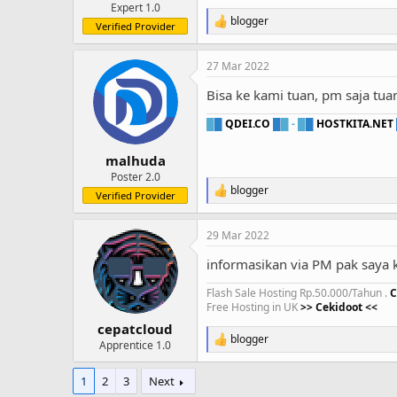
Expert 1.0
blogger
R
Verified Provider
e
a
27 Mar 2022
c
t
Bisa ke kami tuan, pm saja tua
i
o
█
█
QDEI.CO
█
█ -
█
█
HOSTKITA.NET
n
s
:
malhuda
Poster 2.0
blogger
R
Verified Provider
e
a
29 Mar 2022
c
t
informasikan via PM pak saya k
i
o
Flash Sale Hosting Rp.50.000/Tahun .
C
n
Free Hosting in UK
>> Cekidoot <<
s
:
cepatcloud
blogger
R
Apprentice 1.0
e
a
1
2
3
Next
c