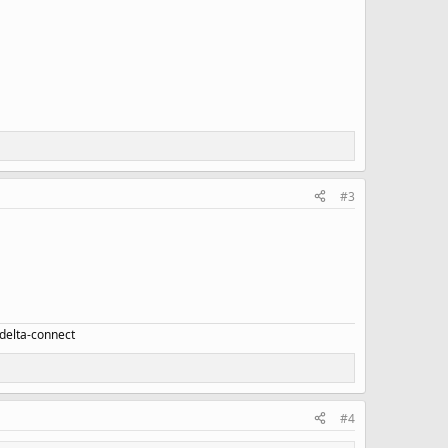
#3
o/delta-connect
#4