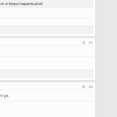
cek di
https://cepatcloud.id/
#7
#8
i ya.