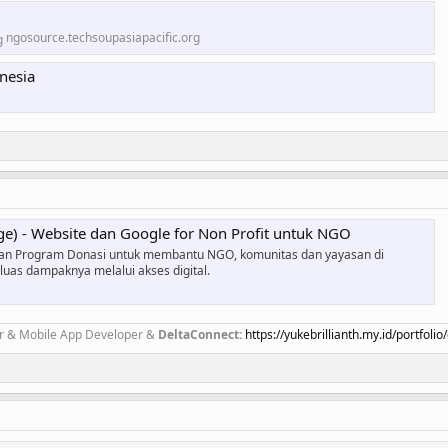
ngosource.techsoupasiapacific.org
nesia
ge) - Website dan Google for Non Profit untuk NGO
an Program Donasi untuk membantu NGO, komunitas dan yayasan di
uas dampaknya melalui akses digital.
r & Mobile App Developer &
DeltaConnect:
https://yukebrillianth.my.id/portfoli