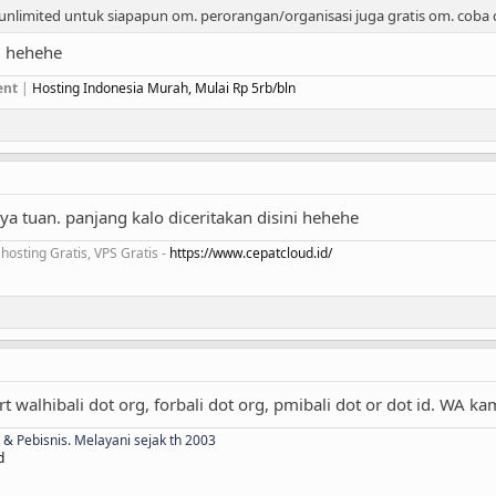
 unlimited untuk siapapun om. perorangan/organisasi juga gratis om. coba 
lg hehehe
ent
|
Hosting Indonesia Murah, Mulai Rp 5rb/bln
ya tuan. panjang kalo diceritakan disini hehehe
hosting Gratis, VPS Gratis -
https://www.cepatcloud.id/
 walhibali dot org, forbali dot org, pmibali dot or dot id. WA kam
& Pebisnis. Melayani sejak th 2003
d