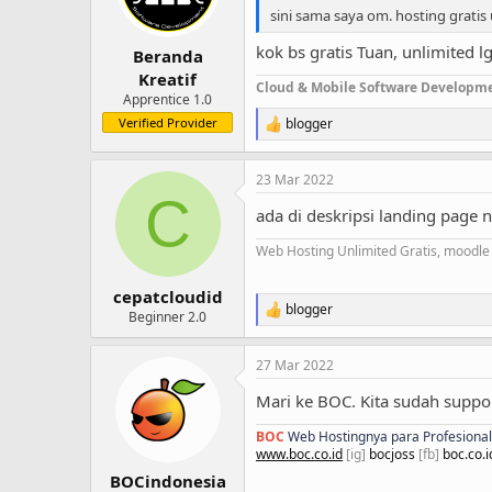
n
sini sama saya om. hosting gratis
s
:
kok bs gratis Tuan, unlimited 
Beranda
Kreatif
Cloud & Mobile Software Developm
Apprentice 1.0
Verified Provider
blogger
R
e
a
23 Mar 2022
c
C
t
ada di deskripsi landing page n
i
o
Web Hosting Unlimited Gratis, moodle 
n
s
:
cepatcloudid
blogger
R
Beginner 2.0
e
a
27 Mar 2022
c
t
Mari ke BOC. Kita sudah support
i
o
BOC
Web Hostingnya para Profesional 
n
www.boc.co.id
[ig]
bocjoss
[fb]
boc.co.i
s
:
BOCindonesia