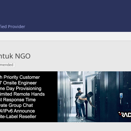
fied Provider
Untuk NGO
mmended