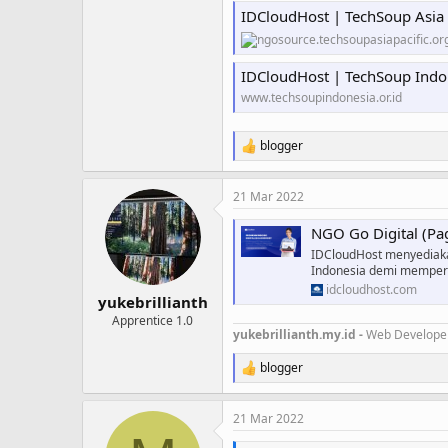
IDCloudHost | TechSoup Asia
IDCloudHost | TechSoup Indo
www.techsoupindonesia.or.id
blogger
R
e
a
21 Mar 2022
c
t
NGO Go Digital (Pa
i
o
IDCloudHost menyediak
n
Indonesia demi memperl
s
idcloudhost.com
:
yukebrillianth
Apprentice 1.0
yukebrillianth.my.id -
Web Develope
blogger
R
e
a
21 Mar 2022
c
t