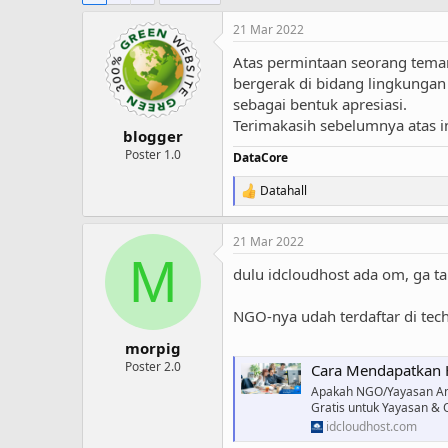
21 Mar 2022
Atas permintaan seorang teman
bergerak di bidang lingkungan
sebagai bentuk apresiasi.
Terimakasih sebelumnya atas in
blogger
Poster 1.0
DataCore
Datahall
R
e
a
21 Mar 2022
c
M
t
dulu idcloudhost ada om, ga ta
i
o
n
NGO-nya udah terdaftar di te
s
:
morpig
Poster 2.0
Cara Mendapatkan H
Apakah NGO/Yayasan An
Gratis untuk Yayasan & 
idcloudhost.com