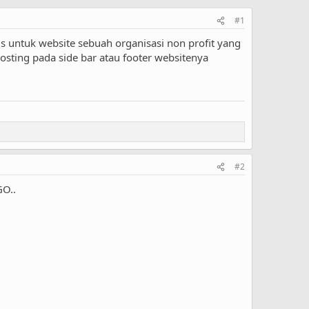
#1
s untuk website sebuah organisasi non profit yang
sting pada side bar atau footer websitenya
#2
GO..