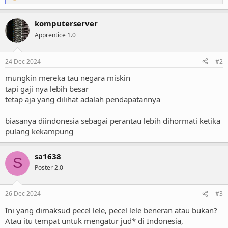
e
a
komputerserver
c
t
Apprentice 1.0
i
o
n
24 Dec 2024
#2
s
:
mungkin mereka tau negara miskin
tapi gaji nya lebih besar
tetap aja yang dilihat adalah pendapatannya
biasanya diindonesia sebagai perantau lebih dihormati ketika
pulang kekampung
sa1638
S
Poster 2.0
26 Dec 2024
#3
Ini yang dimaksud pecel lele, pecel lele beneran atau bukan?
Atau itu tempat untuk mengatur jud* di Indonesia,