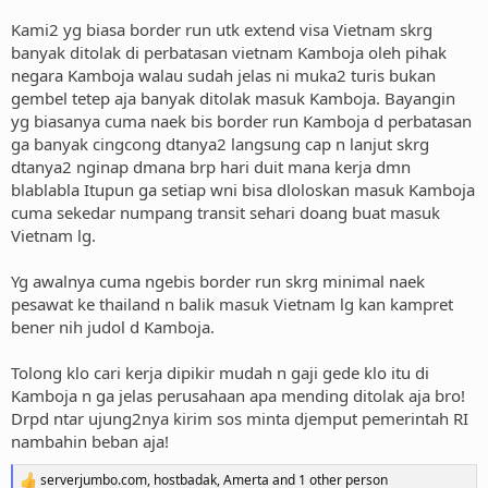
Kami2 yg biasa border run utk extend visa Vietnam skrg
banyak ditolak di perbatasan vietnam Kamboja oleh pihak
negara Kamboja walau sudah jelas ni muka2 turis bukan
gembel tetep aja banyak ditolak masuk Kamboja. Bayangin
yg biasanya cuma naek bis border run Kamboja d perbatasan
ga banyak cingcong dtanya2 langsung cap n lanjut skrg
dtanya2 nginap dmana brp hari duit mana kerja dmn
blablabla Itupun ga setiap wni bisa dloloskan masuk Kamboja
cuma sekedar numpang transit sehari doang buat masuk
Vietnam lg.
Yg awalnya cuma ngebis border run skrg minimal naek
pesawat ke thailand n balik masuk Vietnam lg kan kampret
bener nih judol d Kamboja.
Tolong klo cari kerja dipikir mudah n gaji gede klo itu di
Kamboja n ga jelas perusahaan apa mending ditolak aja bro!
Drpd ntar ujung2nya kirim sos minta djemput pemerintah RI
nambahin beban aja!
serverjumbo.com
,
hostbadak
,
Amerta
and 1 other person
R