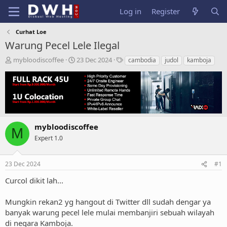
Log in
Register
Curhat Loe
Warung Pecel Lele Ilegal
T
S
T
mybloodiscoffee
23 Dec 2024
cambodia
judol
kamboja
h
t
a
r
a
g
e
r
s
a
t
d
d
s
a
t
t
mybloodiscoffee
M
a
e
Expert 1.0
r
t
e
23 Dec 2024
#1
r
Curcol dikit lah...
Mungkin rekan2 yg hangout di Twitter dll sudah dengar ya
banyak warung pecel lele mulai membanjiri sebuah wilayah
di negara Kamboja.