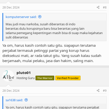
28 Dec 2024
#8
komputerserver said:
Mau judi mau narkoba, susah diberantas di indo
berantas dulu korupsinya baru bisa berantas yang lain
selama pemegang kepentingan masih bisa di suap maka kejahatan
sulit diberantas
Ya om, harus kasih contoh satu gitu. siapapun terutama
perjabat termasuk petinggi partai yang korup harus
dieksekusi mati, ar rada takut gitu. Yang susah kalau sudah
berjamaah, mulai pelaku, jasa dan hakim, saling main.
pluto01
Hosting Guru
The Warrior
Verified Provider
28 Dec 2024
#9
sa1638 said:
Ya om, harus kasih contoh satu gitu. siapapun terutama perjabat