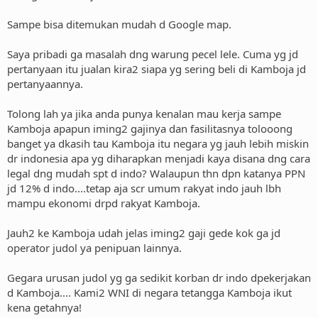
Sampe bisa ditemukan mudah d Google map.
Saya pribadi ga masalah dng warung pecel lele. Cuma yg jd
pertanyaan itu jualan kira2 siapa yg sering beli di Kamboja jd
pertanyaannya.
Tolong lah ya jika anda punya kenalan mau kerja sampe
Kamboja apapun iming2 gajinya dan fasilitasnya tolooong
banget ya dkasih tau Kamboja itu negara yg jauh lebih miskin
dr indonesia apa yg diharapkan menjadi kaya disana dng cara
legal dng mudah spt d indo? Walaupun thn dpn katanya PPN
jd 12% d indo....tetap aja scr umum rakyat indo jauh lbh
mampu ekonomi drpd rakyat Kamboja.
Jauh2 ke Kamboja udah jelas iming2 gaji gede kok ga jd
operator judol ya penipuan lainnya.
Gegara urusan judol yg ga sedikit korban dr indo dpekerjakan
d Kamboja.... Kami2 WNI di negara tetangga Kamboja ikut
kena getahnya!