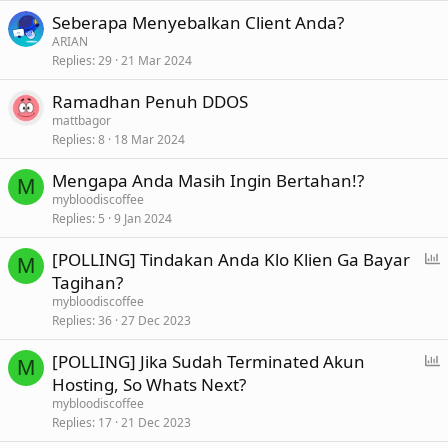
Seberapa Menyebalkan Client Anda?
ARIAN
Replies
29
21 Mar 2024
Ramadhan Penuh DDOS
mattbagor
Replies
8
18 Mar 2024
Mengapa Anda Masih Ingin Bertahan!?
M
mybloodiscoffee
Replies
5
9 Jan 2024
P
[POLLING] Tindakan Anda Klo Klien Ga Bayar
M
o
Tagihan?
l
mybloodiscoffee
l
Replies
36
27 Dec 2023
P
[POLLING] Jika Sudah Terminated Akun
M
o
Hosting, So Whats Next?
l
mybloodiscoffee
l
Replies
17
21 Dec 2023