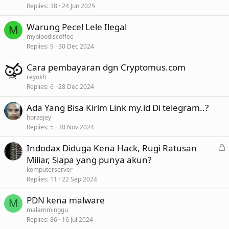
Replies
38
24 Jun 2025
Warung Pecel Lele Ilegal
M
mybloodiscoffee
Replies
9
30 Dec 2024
Cara pembayaran dgn Cryptomus.com
reyokh
Replies
6
28 Dec 2024
Ada Yang Bisa Kirim Link my.id Di telegram..?
horasjey
Replies
5
30 Nov 2024
L
Indodax Diduga Kena Hack, Rugi Ratusan
o
Miliar, Siapa yang punya akun?
c
komputerserver
k
Replies
11
22 Sep 2024
e
PDN kena malware
d
M
malamminggu
Replies
86
16 Jul 2024