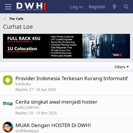
Log in
Register
The Cafe
Curhat Loe
Filters
Provider Indonesia Terkesan Kurang Informatif
kutubuku
Replies
27
28 Apr 2026
Cerita singkat awal menjadi hoster
sudut_internet
Replies
35
19 Nov 2025
MUAK Dengan HOSTER Di DWH!
andhikawijaya