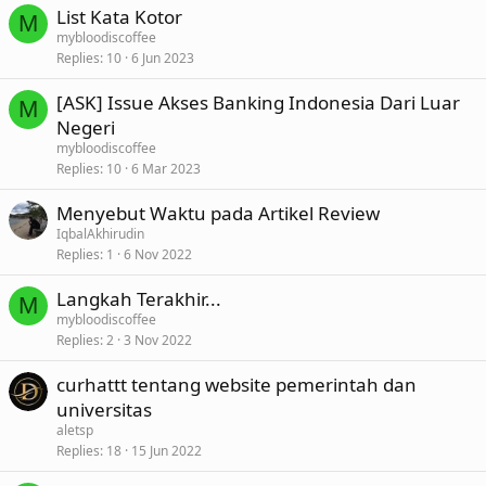
List Kata Kotor
M
mybloodiscoffee
Replies
10
6 Jun 2023
[ASK] Issue Akses Banking Indonesia Dari Luar
M
Negeri
mybloodiscoffee
Replies
10
6 Mar 2023
Menyebut Waktu pada Artikel Review
IqbalAkhirudin
Replies
1
6 Nov 2022
Langkah Terakhir...
M
mybloodiscoffee
Replies
2
3 Nov 2022
curhattt tentang website pemerintah dan
universitas
aletsp
Replies
18
15 Jun 2022