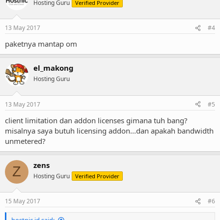
Hosting Guru
Verified Provider
13 May 2017
#4
paketnya mantap om
el_makong
Hosting Guru
13 May 2017
#5
client limitation dan addon licenses gimana tuh bang?
misalnya saya butuh licensing addon...dan apakah bandwidth
unmetered?
zens
Z
Hosting Guru
Verified Provider
15 May 2017
#6