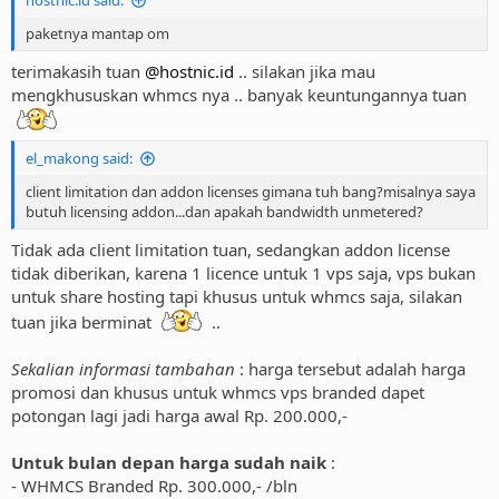
hostnic.id said:
paketnya mantap om
terimakasih tuan
@hostnic.id
.. silakan jika mau
mengkhususkan whmcs nya .. banyak keuntungannya tuan
el_makong said:
client limitation dan addon licenses gimana tuh bang?misalnya saya
butuh licensing addon...dan apakah bandwidth unmetered?
Tidak ada client limitation tuan, sedangkan addon license
tidak diberikan, karena 1 licence untuk 1 vps saja, vps bukan
untuk share hosting tapi khusus untuk whmcs saja, silakan
tuan jika berminat
..
Sekalian informasi tambahan
: harga tersebut adalah harga
promosi dan khusus untuk whmcs vps branded dapet
potongan lagi jadi harga awal Rp. 200.000,-
Untuk bulan depan harga sudah naik
:
- WHMCS Branded Rp. 300.000,- /bln