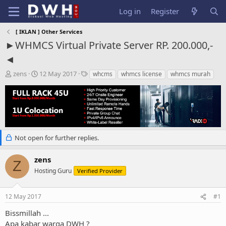
Log in
Register
[ IKLAN ] Other Services
►WHMCS Virtual Private Server RP. 200.000,-
◄
T
S
T
zens
12 May 2017
whcms
whmcs license
whmcs murah
h
t
a
r
a
g
e
r
s
a
t
d
d
s
a
t
t
Not open for further replies.
a
e
r
zens
Z
t
Hosting Guru
Verified Provider
e
r
12 May 2017
#1
Bissmillah ...
Apa kabar warga DWH ?