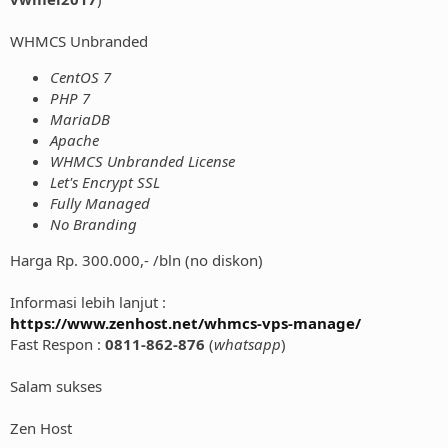
WHMCS Unbranded
CentOS 7
PHP 7
MariaDB
Apache
WHMCS Unbranded License
Let's Encrypt SSL
Fully Managed
No Branding
Harga Rp. 300.000,- /bln (no diskon)
Informasi lebih lanjut :
https://www.zenhost.net/whmcs-vps-manage/
Fast Respon :
0811-862-876
(
whatsapp
)
Salam sukses
Zen Host