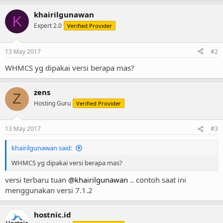
khairilgunawan
K
Expert 2.0
Verified Provider
13 May 2017
#2
WHMCS yg dipakai versi berapa mas?
zens
Z
Hosting Guru
Verified Provider
13 May 2017
#3
khairilgunawan said:
WHMCS yg dipakai versi berapa mas?
versi terbaru tuan
@khairilgunawan
.. contoh saat ini
menggunakan versi 7.1.2
hostnic.id