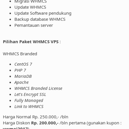
Migrasi WHMCS
Update WHMCS
Update Software pendukung
Backup database WHMCS
Pemantauan server
Pilihan Paket WHMCS VPS
:
WHMCS Branded
CentOS 7
PHP 7
MariaDB
Apache
WHMCS Branded License
Let's Encrypt SSL
Fully Managed
Link to WHMCS
Harga Normal Rp. 250.000,- /bln
Harga Diskon
Rp. 200.000,-
/bln pertama (gunakan kupon :
vwmei2017
)