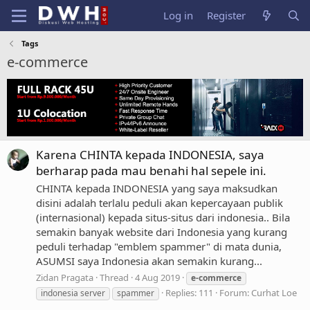
Log in
Register
Tags
e-commerce
Karena CHINTA kepada INDONESIA, saya
berharap pada mau benahi hal sepele ini.
CHINTA kepada INDONESIA yang saya maksudkan
disini adalah terlalu peduli akan kepercayaan publik
(internasional) kepada situs-situs dari indonesia.. Bila
semakin banyak website dari Indonesia yang kurang
peduli terhadap "emblem spammer" di mata dunia,
ASUMSI saya Indonesia akan semakin kurang...
Zidan Pragata
Thread
4 Aug 2019
e-commerce
Replies: 111
Forum:
Curhat Loe
indonesia server
spammer