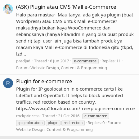
(ASK) Plugin atau CMS 'Mall e-Commerce'
Halo para mastaa~ Mau tanya, ada gak ya plugin (buat
Wordpress) atau CMS untuk Mall e-Commerce?
maksudnya bukan kaya WooCommerce dan
sebangsanya (hanya kita/admin yang bisa buat produk
sendiri) tapi user lain juga bisa tambah produk ya
macam kaya Mall e-Commerce di Indonesia gitu (tkpd,
lzd...
pradjadj
Thread
6 Jun 2017
Replies: 11
e-commerce
Forum:
Website Design, Content & Programming
Plugin for e-commerce
R
Plugin for IP geolocation in e-commerce carts like
LiteCart and OpenCart. It helps to block unwanted
traffics, redirection based on country.
https://www.ip2location.com/free/plugins-e-commerce
rockprincess
Thread
21 Oct 2016
e-commerce
Replies: 0
Forum:
ip geolocation
plugin
redirection
Website Design, Content & Programming