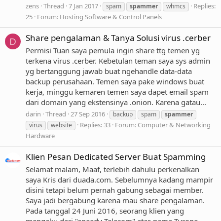
zens
Thread
7 Jan 2017
Replies:
spam
spammer
whmcs
25
Forum:
Hosting Software & Control Panels
Share pengalaman & Tanya Solusi virus .cerber
D
Permisi Tuan saya pemula ingin share ttg temen yg
terkena virus .cerber. Kebetulan teman saya sys admin
yg bertanggung jawab buat ngehandle data-data
backup perusahaan. Temen saya pake windows buat
kerja, minggu kemaren temen saya dapet email spam
dari domain yang ekstensinya .onion. Karena gatau...
darin
Thread
27 Sep 2016
backup
spam
spammer
Replies: 33
Forum:
Computer & Networking
virus
website
Hardware
Klien Pesan Dedicated Server Buat Spamming
Selamat malam, Maaf, terlebih dahulu perkenalkan
saya Kris dari duada.com. Sebelumnya kadang mampir
disini tetapi belum pernah gabung sebagai member.
Saya jadi bergabung karena mau share pengalaman.
Pada tanggal 24 Juni 2016, seorang klien yang