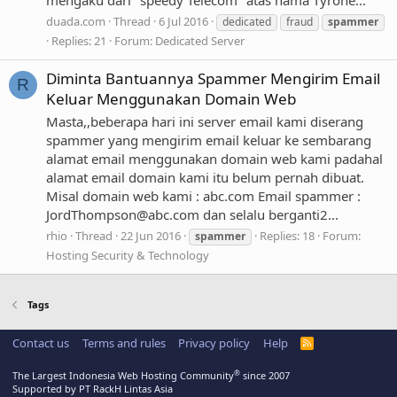
mengaku dari "speedy Telecom" atas nama Tyrone...
duada.com
Thread
6 Jul 2016
dedicated
fraud
spammer
Replies: 21
Forum:
Dedicated Server
Diminta Bantuannya Spammer Mengirim Email
R
Keluar Menggunakan Domain Web
Masta,,beberapa hari ini server email kami diserang
spammer yang mengirim email keluar ke sembarang
alamat email menggunakan domain web kami padahal
alamat email domain kami itu belum pernah dibuat.
Misal domain web kami : abc.com Email spammer :
JordThompson@abc.com
dan selalu berganti2...
rhio
Thread
22 Jun 2016
Replies: 18
Forum:
spammer
Hosting Security & Technology
Tags
Contact us
Terms and rules
Privacy policy
Help
R
S
S
®
The Largest Indonesia Web Hosting Community
since 2007
Supported by PT RackH Lintas Asia