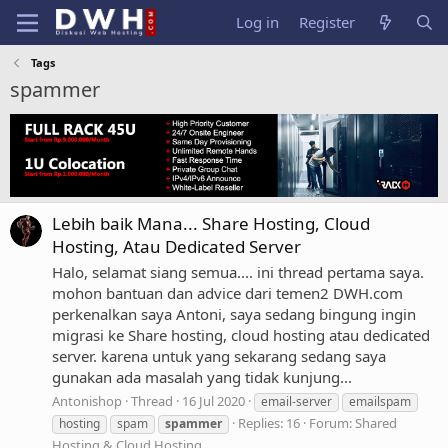
Log in
Register
Tags
spammer
Lebih baik Mana... Share Hosting, Cloud
Hosting, Atau Dedicated Server
Halo, selamat siang semua.... ini thread pertama saya.
mohon bantuan dan advice dari temen2 DWH.com
perkenalkan saya Antoni, saya sedang bingung ingin
migrasi ke Share hosting, cloud hosting atau dedicated
server. karena untuk yang sekarang sedang saya
gunakan ada masalah yang tidak kunjung...
Antonishop
Thread
16 Jul 2020
email-server
emailspam
Replies: 16
Forum:
Shared
hosting
spam
spammer
Hosting & Cloud Hosting