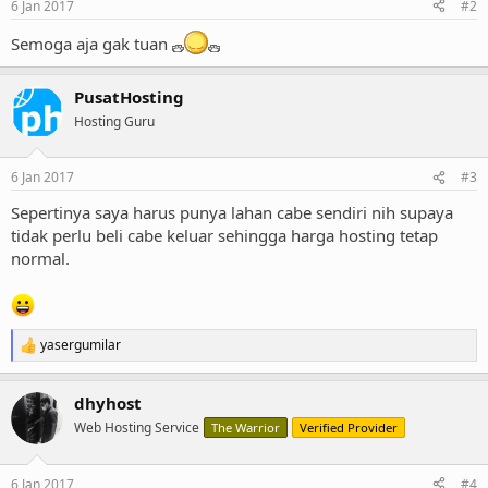
6 Jan 2017
#2
Semoga aja gak tuan
PusatHosting
Hosting Guru
6 Jan 2017
#3
Sepertinya saya harus punya lahan cabe sendiri nih supaya
tidak perlu beli cabe keluar sehingga harga hosting tetap
normal.
yasergumilar
R
e
a
dhyhost
c
t
Web Hosting Service
The Warrior
Verified Provider
i
o
n
6 Jan 2017
#4