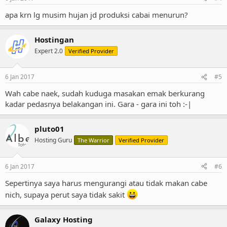
s
:
apa krn lg musim hujan jd produksi cabai menurun?
Hostingan
Expert 2.0
Verified Provider
6 Jan 2017
#5
Wah cabe naek, sudah kuduga masakan emak berkurang
kadar pedasnya belakangan ini. Gara - gara ini toh :-|
pluto01
Hosting Guru
The Warrior
Verified Provider
6 Jan 2017
#6
Sepertinya saya harus mengurangi atau tidak makan cabe
nich, supaya perut saya tidak sakit
Galaxy Hosting