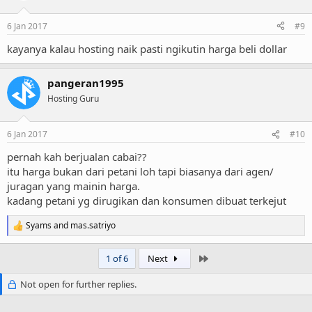
o
n
6 Jan 2017
#9
s
:
kayanya kalau hosting naik pasti ngikutin harga beli dollar
pangeran1995
Hosting Guru
6 Jan 2017
#10
pernah kah berjualan cabai??
itu harga bukan dari petani loh tapi biasanya dari agen/
juragan yang mainin harga.
kadang petani yg dirugikan dan konsumen dibuat terkejut
Syams
and
mas.satriyo
R
e
a
Last
1 of 6
Next
c
t
Not open for further replies.
i
o
n