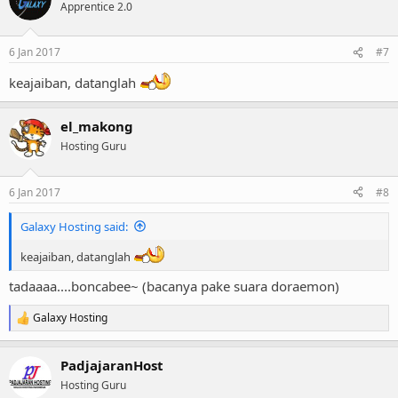
Apprentice 2.0
6 Jan 2017
#7
keajaiban, datanglah
el_makong
Hosting Guru
6 Jan 2017
#8
Galaxy Hosting said:
keajaiban, datanglah
tadaaaa....boncabee~ (bacanya pake suara doraemon)
Galaxy Hosting
R
e
a
PadjajaranHost
c
t
Hosting Guru
i