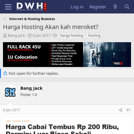
Log in
Register
Internet & Hosting Business
Harga Hosting Akan kah meroket?
T
S
T
Bang Jack
6 Jan 2017
harga hosting
hosting
h
t
a
r
a
g
e
r
s
a
t
d
d
s
a
t
t
Not open for further replies.
a
e
r
Bang Jack
t
e
Poster 1.0
r
6 Jan 2017
#1