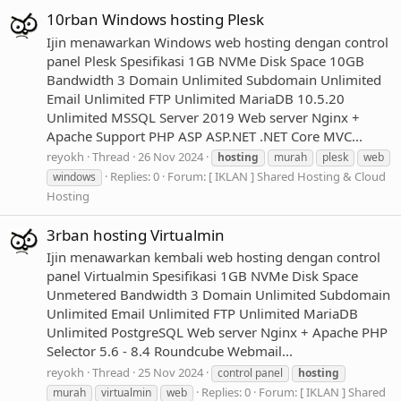
10rban Windows hosting Plesk
Ijin menawarkan Windows web hosting dengan control
panel Plesk Spesifikasi 1GB NVMe Disk Space 10GB
Bandwidth 3 Domain Unlimited Subdomain Unlimited
Email Unlimited FTP Unlimited MariaDB 10.5.20
Unlimited MSSQL Server 2019 Web server Nginx +
Apache Support PHP ASP ASP.NET .NET Core MVC...
reyokh
Thread
26 Nov 2024
hosting
murah
plesk
web
Replies: 0
Forum:
[ IKLAN ] Shared Hosting & Cloud
windows
Hosting
3rban hosting Virtualmin
Ijin menawarkan kembali web hosting dengan control
panel Virtualmin Spesifikasi 1GB NVMe Disk Space
Unmetered Bandwidth 3 Domain Unlimited Subdomain
Unlimited Email Unlimited FTP Unlimited MariaDB
Unlimited PostgreSQL Web server Nginx + Apache PHP
Selector 5.6 - 8.4 Roundcube Webmail...
reyokh
Thread
25 Nov 2024
control panel
hosting
Replies: 0
Forum:
[ IKLAN ] Shared
murah
virtualmin
web