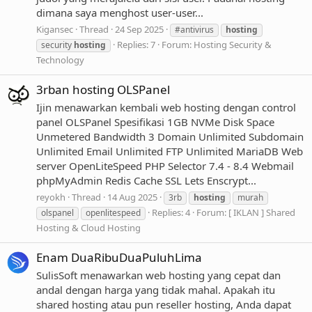
dimana saya menghost user-user...
Kigansec
Thread
24 Sep 2025
#antivirus
hosting
Replies: 7
Forum:
Hosting Security &
security
hosting
Technology
3rban hosting OLSPanel
Ijin menawarkan kembali web hosting dengan control
panel OLSPanel Spesifikasi 1GB NVMe Disk Space
Unmetered Bandwidth 3 Domain Unlimited Subdomain
Unlimited Email Unlimited FTP Unlimited MariaDB Web
server OpenLiteSpeed PHP Selector 7.4 - 8.4 Webmail
phpMyAdmin Redis Cache SSL Lets Enscrypt...
reyokh
Thread
14 Aug 2025
3rb
hosting
murah
Replies: 4
Forum:
[ IKLAN ] Shared
olspanel
openlitespeed
Hosting & Cloud Hosting
Enam DuaRibuDuaPuluhLima
SulisSoft menawarkan web hosting yang cepat dan
andal dengan harga yang tidak mahal. Apakah itu
shared hosting atau pun reseller hosting, Anda dapat