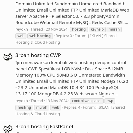
Domain Unlimited Subdomain Unmetered Bandwidth
Unlimited Email Unlimited FTP Unlimited MariaDB Web
server Apache PHP Selector 5.6 - 8.3 phpMyAdmin
Roundcube Webmail Remote MySQL Redis Cache SSL...
reyokh
Thread
20 Nov 2024
hosting
keyhelp
murah
Replies: 0
Forum:
[ IKLAN ] Shared
web
web
hosting
Hosting & Cloud Hosting
3rban hosting CWP
Ijin menawarkan kembali web hosting dengan control
panel CWP Spesifikasi 1GB NVMe Disk Space 512MB
Memory 100% CPU 50MB I/O Unmetered Bandwidth
Unlimited Email Unlimited FTP Unlimited NodeJS 16.20
- 23.2 Unlimited MariaDB 10.4.34 100 PostgreSQL
13.17 100 MongoDB 4.2.25 Web server Nginx +...
reyokh
Thread
19 Nov 2024
control web panel
cwp
Replies: 4
Forum:
[ IKLAN ] Shared
hosting
murah
web
Hosting & Cloud Hosting
3rban hosting FastPanel