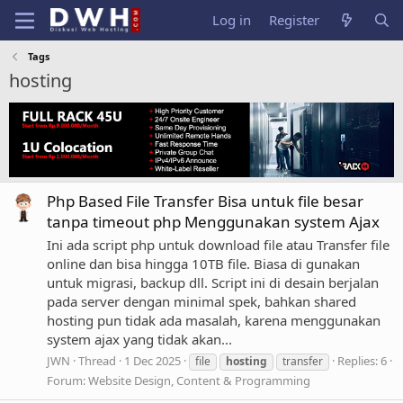
Log in
Register
Tags
hosting
Php Based File Transfer Bisa untuk file besar
tanpa timeout php Menggunakan system Ajax
Ini ada script php untuk download file atau Transfer file
online dan bisa hingga 10TB file. Biasa di gunakan
untuk migrasi, backup dll. Script ini di desain berjalan
pada server dengan minimal spek, bahkan shared
hosting pun tidak ada masalah, karena menggunakan
system ajax yang tidak akan...
JWN
Thread
1 Dec 2025
Replies: 6
file
hosting
transfer
Forum:
Website Design, Content & Programming