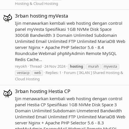
Hosting & Cloud Hosting
3rban hosting myVesta
Ijin menawarkan kembali web hosting dengan control
panel myVesta Spesifikasi 1GB NVMe Disk Space
300GB Bandwidth 3 Domain Unlimited Subdomain
Unlimited Email Unlimited FTP Unlimited MariaDB Web
server Nginx + Apache PHP Selector 5.6 - 8.4
Roundcube Webmail phpMyAdmin Remote MySQL
Redis Cache...
reyokh
Thread
24 Nov 2024
hosting
murah
myvesta
Replies: 1
Forum:
[ IKLAN ] Shared Hosting &
vestacp
web
Cloud Hosting
3rban hosting Hestia CP
Ijin menawarkan kembali web hosting dengan control
panel Hestia CP Spesifikasi 1GB NVMe Disk Space 3
Domain Unlimited Subdomain Unmetered Bandwidth
Unlimited Email Unlimited FTP Unlimited MariaDB Web
server Nginx + Apache PHP Selector 5.6 - 8.3
phpMyAdmin SnappyMail Webmail Remote MySQL