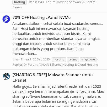
Replies: 43
Forum:
Hosting Software & Control
hosting
Panels
70% OFF Hosting cPanel NVMe
Assalamualaikum, sehat selalu buat saudaraku semua..
SamiHost kali ini menawarkan layanan hosting
berkualitas untuk individu ataupun bisnis. Kami
berusaha untuk memberikan standar layanan tingkat
tinggi dan terbaik untuk setiap klien kami serta
dukungan teknis yang premium. Kami juga
menawarkan...
trias
Thread
25 Sep 2025
hosting
promo
singapore
Replies: 0
Forum:
[ IKLAN ] Shared Hosting & Cloud Hosting
[SHARING & FREE] Malware Scanner untuk
CPanel
Hallo guys.. Selama ini jadi silent reader nih dari 2023
dan akhirnya berani menampakan diri diforum ini. Mau
sharing software keamanan untuk scanning malware.
Selama beberapa bulan ini sering ngehadapin situs
judol yang merajalela dari sisi user. Padahal hosting