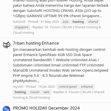
shared hosting atau pun reseller hosting, Anda dapat
yakin bahwa Anda menerima harga dan layanan terbaik
dengan SulisSoft! HOSTING CPANEL ASIA (I/O up to
1GBps) GARANSI UPTIME 99.9% cPanel Singapore...
SulisSoft
Thread
31 May 2025
asia
hosting
shared
Replies: 19
Forum:
[ IKLAN ] Shared Hosting &
singapore
Cloud Hosting
7rban hosting Enhance
Ijin menawarkan kembali web hosting dengan control
panel Enhance Spesifikasi 4GB SSD Disk Space
Unmetered Bandwidth 1 Website Unlimited Alias /
Subdomain Unlimited Email Unlimited FTP Unlimited
MariaDB Unmetered Inodes Web server OpenLiteSpeed
PHP engine 5.6 - 8.3 Roundcube Webmail
phpMyAdmin...
reyokh
Thread
16 Jan 2025
control panel
enhance
Replies: 8
Forum:
[ IKLAN ] Shared
hosting
murah
web
Hosting & Cloud Hosting
PROMO HOLIDAY December 2024