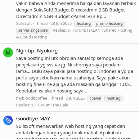
yakin bahwa Anda menerima harga dan layanan terbaik
dengan SulisSoft! Budget Directadmin 2GB Budget
Directadmin 5GB Budget cPanel 5GB Rp...
SulisSoft
Thread
23 Jun 2025
hosting
promo
hosting
Replies: 6
Forum:
[ IKLAN ] Shared Hosting
server singapore
& Cloud Hosting
Ngintip. Nyolong
M
Saya posting ini utk obrolan santai tp semoga ada
penjelasan yg sssuai jg. Ni sbnrnya saya pendam
lama... Dulu saya pakai jasa hosting di Indonesia yg ga
perlu saya sebutkan nama usahanya. Saya pake akun
hosting fine Fine aja ga ada masalah ga langgar T.O.S.
Kebetulan isi akun hosting saya...
mybloodiscoffee
Thread
5 Jun 2025
cpanel
hosting
Replies: 13
Forum:
The Cafe
Goodbye MAY
SulisSoft menawarkan web hosting yang cepat dan
andal dengan harga yang tidak mahal. Apakah itu