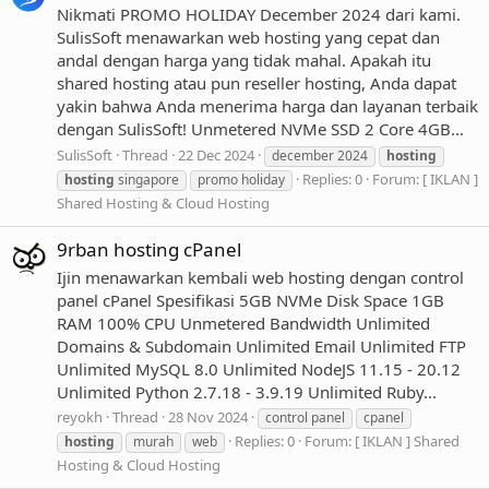
Nikmati PROMO HOLIDAY December 2024 dari kami.
SulisSoft menawarkan web hosting yang cepat dan
andal dengan harga yang tidak mahal. Apakah itu
shared hosting atau pun reseller hosting, Anda dapat
yakin bahwa Anda menerima harga dan layanan terbaik
dengan SulisSoft! Unmetered NVMe SSD 2 Core 4GB...
SulisSoft
Thread
22 Dec 2024
december 2024
hosting
Replies: 0
Forum:
[ IKLAN ]
hosting
singapore
promo holiday
Shared Hosting & Cloud Hosting
9rban hosting cPanel
Ijin menawarkan kembali web hosting dengan control
panel cPanel Spesifikasi 5GB NVMe Disk Space 1GB
RAM 100% CPU Unmetered Bandwidth Unlimited
Domains & Subdomain Unlimited Email Unlimited FTP
Unlimited MySQL 8.0 Unlimited NodeJS 11.15 - 20.12
Unlimited Python 2.7.18 - 3.9.19 Unlimited Ruby...
reyokh
Thread
28 Nov 2024
control panel
cpanel
Replies: 0
Forum:
[ IKLAN ] Shared
hosting
murah
web
Hosting & Cloud Hosting