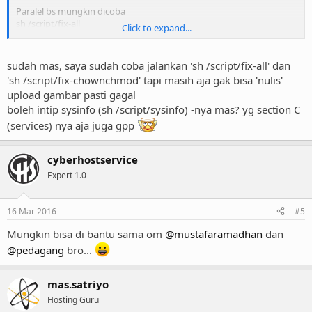
Paralel bs mungkin dicoba
sh /script/fix-all
Click to expand...
sh /script/fix-chownchmod
atau fix permision dari panel
sudah mas, saya sudah coba jalankan 'sh /script/fix-all' dan
'sh /script/fix-chownchmod' tapi masih aja gak bisa 'nulis'
#i'mnewcomerinkloxo-mr
upload gambar pasti gagal
boleh intip sysinfo (sh /script/sysinfo) -nya mas? yg section C
(services) nya aja juga gpp
cyberhostservice
Expert 1.0
16 Mar 2016
#5
Mungkin bisa di bantu sama om
@mustafaramadhan
dan
@pedagang
bro...
mas.satriyo
Hosting Guru