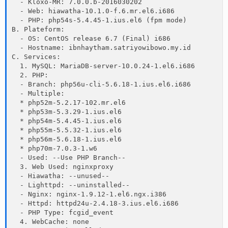
  - Kloxo-MR: 7.0.0.b-2016030202

  - Web: hiawatha-10.1.0-f.6.mr.el6.i686

  - PHP: php54s-5.4.45-1.ius.el6 (fpm mode)

B. Plateform:

  - OS: CentOS release 6.7 (Final) i686

  - Hostname: ibnhaytham.satriyowibowo.my.id

C. Services:

  1. MySQL: MariaDB-server-10.0.24-1.el6.i686

  2. PHP:

  - Branch: php56u-cli-5.6.18-1.ius.el6.i686

  - Multiple:

  * php52m-5.2.17-102.mr.el6

  * php53m-5.3.29-1.ius.el6

  * php54m-5.4.45-1.ius.el6

  * php55m-5.5.32-1.ius.el6

  * php56m-5.6.18-1.ius.el6

  * php70m-7.0.3-1.w6

  - Used: --Use PHP Branch--

  3. Web Used: nginxproxy

  - Hiawatha: --unused--

  - Lighttpd: --uninstalled--

  - Nginx: nginx-1.9.12-1.el6.ngx.i386

  - Httpd: httpd24u-2.4.18-3.ius.el6.i686

  - PHP Type: fcgid_event

  4. WebCache: none
