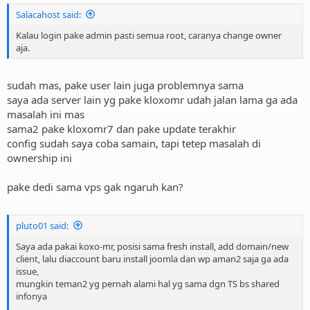
Salacahost said:
Kalau login pake admin pasti semua root, caranya change owner
aja.
sudah mas, pake user lain juga problemnya sama
saya ada server lain yg pake kloxomr udah jalan lama ga ada
masalah ini mas
sama2 pake kloxomr7 dan pake update terakhir
config sudah saya coba samain, tapi tetep masalah di
ownership ini
pake dedi sama vps gak ngaruh kan?
pluto01 said:
Saya ada pakai koxo-mr, posisi sama fresh install, add domain/new
client, lalu diaccount baru install joomla dan wp aman2 saja ga ada
issue,
mungkin teman2 yg pernah alami hal yg sama dgn TS bs shared
infonya