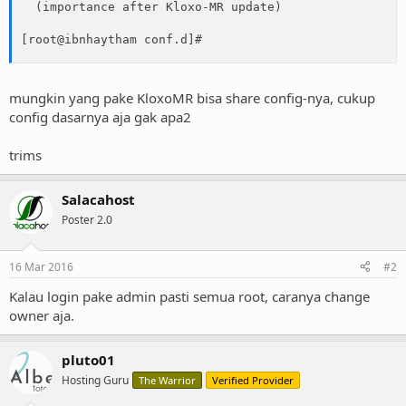
  (importance after Kloxo-MR update)

[root@ibnhaytham conf.d]#
mungkin yang pake KloxoMR bisa share config-nya, cukup
config dasarnya aja gak apa2
trims
Salacahost
Poster 2.0
16 Mar 2016
#2
Kalau login pake admin pasti semua root, caranya change
owner aja.
pluto01
Hosting Guru
The Warrior
Verified Provider