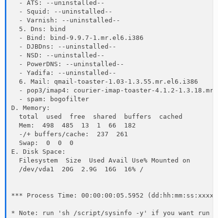
  - ATS: --uninstalled--

  - Squid: --uninstalled--

  - Varnish: --uninstalled--

  5. Dns: bind

  - Bind: bind-9.9.7-1.mr.el6.i386

  - DJBDns: --uninstalled--

  - NSD: --uninstalled--

  - PowerDNS: --uninstalled--

  - Yadifa: --uninstalled--

  6. Mail: qmail-toaster-1.03-1.3.55.mr.el6.i386

  - pop3/imap4: courier-imap-toaster-4.1.2-1.3.18.mr.
  - spam: bogofilter

D. Memory:

  total  used  free  shared  buffers  cached

  Mem:  498  485  13  1  66  182

  -/+ buffers/cache:  237  261

  Swap:  0  0  0

E. Disk Space:

  Filesystem  Size  Used Avail Use% Mounted on

  /dev/vda1  20G  2.9G  16G  16% /

*** Process Time: 00:00:00:05.5952 (dd:hh:mm:ss:xxxxxx
* Note: run 'sh /script/sysinfo -y' if you want run '