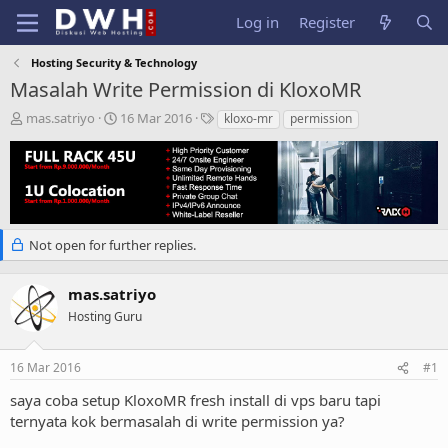
Log in
Register
Hosting Security & Technology
Masalah Write Permission di KloxoMR
T
S
T
mas.satriyo
16 Mar 2016
kloxo-mr
permission
h
t
a
r
a
g
e
r
s
a
t
d
d
s
a
t
t
Not open for further replies.
a
e
r
mas.satriyo
t
e
Hosting Guru
r
16 Mar 2016
#1
saya coba setup KloxoMR fresh install di vps baru tapi
ternyata kok bermasalah di write permission ya?