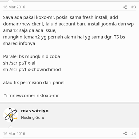
16 Mar 2016
#3
Saya ada pakai koxo-mr, posisi sama fresh install, add
domain/new client, lalu diaccount baru install joomla dan wp
aman2 saja ga ada issue,
mungkin teman2 yg pernah alami hal yg sama dgn TS bs
shared infonya
Paralel bs mungkin dicoba
sh /script/fix-all
sh /script/fix-chownchmod
atau fix permision dari panel
#i'mnewcomerinkloxo-mr
mas.satriyo
Hosting Guru
16 Mar 2016
#4