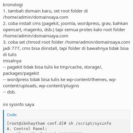
kronologi
1. tambah domain baru, set root folder di
/home/admin/domainsaya.com
2. coba install cms (pagekit, joomla, wordpress, grav, bahkan
opencart, magento, dsb.) tapi semua protes kalo root folder
/home/admin/domainsaya.com
3. coba set chmod root folder /home/admin/domainsaya.com
jadi 777, cms bisa diinstall, tapi folder di bawahnya tidak bisa
di tulis
misalnya
-- pagekit tidak bisa tulis ke tmp/cache, storage/,
packages/pagekit
-- wordpress tidak bisa tulis ke wp-content/themes, wp-
content/uploads, wp-content/plugins
-- dsb.
ini sysinfo saya
Code:
[root@ibnhaytham conf.d]# sh /script/sysinfo

A. Control Panel:
