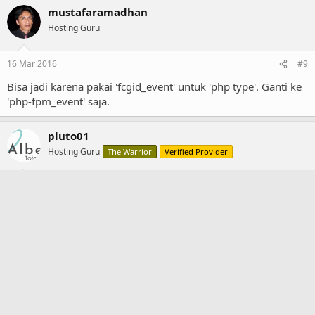
mustafaramadhan
Hosting Guru
16 Mar 2016
#9
Bisa jadi karena pakai 'fcgid_event' untuk 'php type'. Ganti ke
'php-fpm_event' saja.
pluto01
Hosting Guru
The Warrior
Verified Provider
16 Mar 2016
#10
Ohh sdh fix ternyata
Sip dech
Last
1 of 2
Next
Not open for further replies.