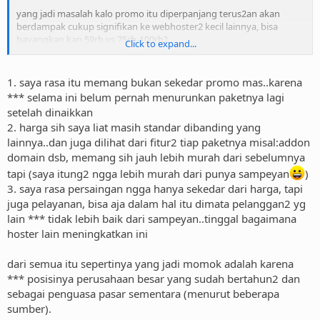
yang jadi masalah kalo promo itu diperpanjang terus2an akan
berdampak cukup signifikan ke webhoster2 kecil lainnya, bisa
bayangkan kan 59rb vs 75rb-100rb?
Click to expand...
walaupun kita mengandalkan kepuasan/loyalitas konsumen, yah
namanya konsumen tetep aja uda gelep mata liat harga murah
1. saya rasa itu memang bukan sekedar promo mas..karena
begitu
*** selama ini belum pernah menurunkan paketnya lagi
setelah dinaikkan
2. harga sih saya liat masih standar dibanding yang
lainnya..dan juga dilihat dari fitur2 tiap paketnya misal:addon
domain dsb, memang sih jauh lebih murah dari sebelumnya
tapi (saya itung2 ngga lebih murah dari punya sampeyan
)
3. saya rasa persaingan ngga hanya sekedar dari harga, tapi
juga pelayanan, bisa aja dalam hal itu dimata pelanggan2 yg
lain *** tidak lebih baik dari sampeyan..tinggal bagaimana
hoster lain meningkatkan ini
dari semua itu sepertinya yang jadi momok adalah karena
*** posisinya perusahaan besar yang sudah bertahun2 dan
sebagai penguasa pasar sementara (menurut beberapa
sumber).