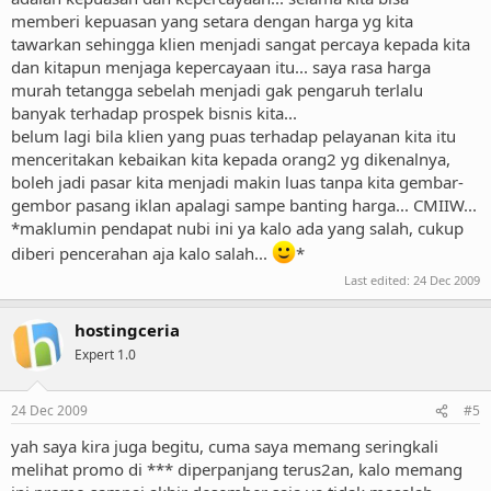
ingin mematikan persaingan dengan yang lain dan sambil tetap
memberi kepuasan yang setara dengan harga yg kita
menjaga agar selaras dengan pasal anti-monopoli pasar (katanya).
tawarkan sehingga klien menjadi sangat percaya kepada kita
orang telkom ini juga cerita, kalo telkom mau kasih harga jauh
dan kitapun menjaga kepercayaan itu... saya rasa harga
dibawah harga kompetitornya juga bisa, tapi yang lain pasti ga bisa
murah tetangga sebelah menjadi gak pengaruh terlalu
ngikutin dan cepat/lambat akan ambruk.
banyak terhadap prospek bisnis kita...
saya pikir seharusnya dari *** juga mengikuti etika bisnis ini,
belum lagi bila klien yang puas terhadap pelayanan kita itu
bukannya menjatuhkan persaingan dengan webhoster yang masih
menceritakan kebaikan kita kepada orang2 yg dikenalnya,
kecil2 lainnya.
boleh jadi pasar kita menjadi makin luas tanpa kita gembar-
gembor pasang iklan apalagi sampe banting harga... CMIIW...
monggo opini / komentarnya
*maklumin pendapat nubi ini ya kalo ada yang salah, cukup
diberi pencerahan aja kalo salah...
*
Last edited:
24 Dec 2009
hostingceria
Expert 1.0
24 Dec 2009
#5
yah saya kira juga begitu, cuma saya memang seringkali
melihat promo di *** diperpanjang terus2an, kalo memang