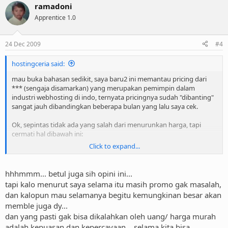
ramadoni
Apprentice 1.0
24 Dec 2009
#4
hostingceria said:
mau buka bahasan sedikit, saya baru2 ini memantau pricing dari
*** (sengaja disamarkan) yang merupakan pemimpin dalam
industri webhosting di indo, ternyata pricingnya sudah "dibanting"
sangat jauh dibandingkan beberapa bulan yang lalu saya cek.
Ok, sepintas tidak ada yang salah dari menurunkan harga, tapi
cermati hal dibawah ini:
Click to expand...
ambil contoh beberapa bulan lalu domain .com ditawarkan
120rb/tahun, sekarang hanya 59rb/tahun, tentunya semua tau,
yang bisa nawarin harga domain seperti ini tanpa rugi/impas hanya
hhhmmm... betul juga sih opini ini...
pelaku reseller yang sangat2 besar, apakah hal ini etis dilakukan
tapi kalo menurut saya selama itu masih promo gak masalah,
oleh pimpinan pasar?
dan kalopun mau selamanya begitu kemungkinan besar akan
memble juga dy...
saya ambil perbandingan seperti ini, dulu pernah ada orang internal
dan yang pasti gak bisa dikalahkan oleh uang/ harga murah
telk** yang cerita ke saya, telk** tetap pasang harga lebih premium
dibanding operator yang lain (baik landed/wireless) karena tidak
adalah kepuasan dan kepercayaan... selama kita bisa