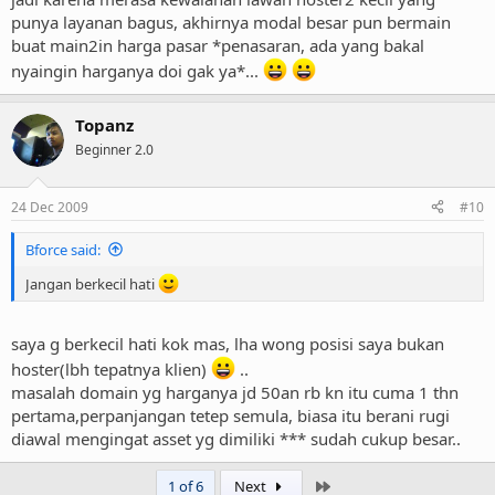
punya layanan bagus, akhirnya modal besar pun bermain
buat main2in harga pasar *penasaran, ada yang bakal
nyaingin harganya doi gak ya*...
Topanz
Beginner 2.0
24 Dec 2009
#10
Bforce said:
Jangan berkecil hati
saya g berkecil hati kok mas, lha wong posisi saya bukan
hoster(lbh tepatnya klien)
..
masalah domain yg harganya jd 50an rb kn itu cuma 1 thn
pertama,perpanjangan tetep semula, biasa itu berani rugi
diawal mengingat asset yg dimiliki *** sudah cukup besar..
Last
1 of 6
Next