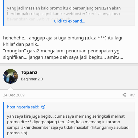
yang jadi masalah kalo promo itu diperpanjang terus2an akan
berdampak cukup signifikan ke webhoster2 kecil lainnya, bisa
bayangkan kan 59rb vs 75rb-100rb?
Click to expand...
walaupun kita mengandalkan kepuasan/loyalitas konsumen, yah
namanya konsumen tetep aja uda gelep mata liat harga murah
hehehehe... anggap aja si tiga bintang (a.k.a ***) itu lagi
begitu
khilaf dan panik...
"mungkin" gara2 mengalami penuruan pendapatan yg
signifikan... jangan sampe deh saya jadi begitu... amit2...
Topanz
Beginner 2.0
24 Dec 2009
#7
hostingceria said:
yah saya kira juga begitu, cuma saya memang seringkali melihat
promo di *** diperpanjang terus2an, kalo memang ini promo
sampai akhir desember saja ya tidak masalah (hitungannya subsidi
promo sih).