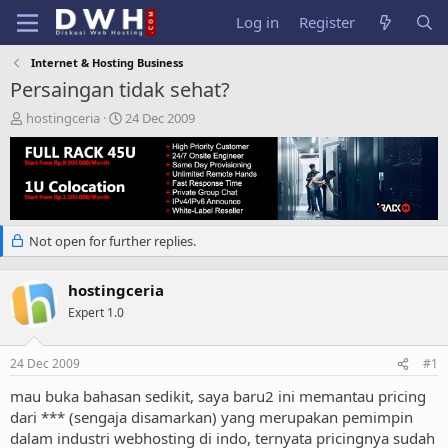
Log in
Register
Internet & Hosting Business
Persaingan tidak sehat?
T
S
hostingceria
24 Dec 2009
h
t
r
a
e
r
a
t
d
d
s
a
Not open for further replies.
t
t
a
e
r
hostingceria
t
Expert 1.0
e
r
24 Dec 2009
#1
mau buka bahasan sedikit, saya baru2 ini memantau pricing
dari *** (sengaja disamarkan) yang merupakan pemimpin
dalam industri webhosting di indo, ternyata pricingnya sudah