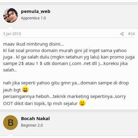
pemula_web
Apprentice 1.0
3 Jan 2010
#24
maav ikud nimbrung disini...
kl liat soal promo domain murah gini jd inget sama yahoo
juga . kl ga salah dulu (mgkn setahun yg lalu) kan promo juga
sampe 2$ atau 1 $ utk domain (.com .net dll )...koreksi jika
salah..
nah jika seperti yahoo gitu gmn ya...domain sampe di drop
jauh bgt
persaingannya heboh...teknik marketing sepertinya..sorry
OOT dikit dari topik, tp msh sejalur
Bocah Nakal
B
Beginner 2.0