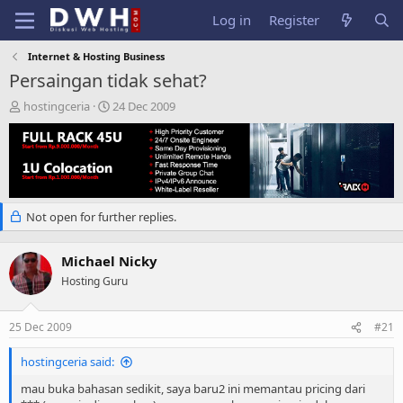
Log in
Register
Internet & Hosting Business
Persaingan tidak sehat?
T
S
hostingceria
24 Dec 2009
h
t
r
a
e
r
a
t
d
d
s
a
Not open for further replies.
t
t
a
e
r
Michael Nicky
t
Hosting Guru
e
r
25 Dec 2009
#21
hostingceria said:
mau buka bahasan sedikit, saya baru2 ini memantau pricing dari