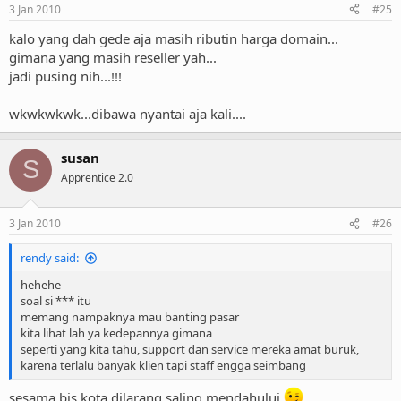
3 Jan 2010
#25
kalo yang dah gede aja masih ributin harga domain...
gimana yang masih reseller yah...
jadi pusing nih...!!!
wkwkwkwk...dibawa nyantai aja kali....
susan
S
Apprentice 2.0
3 Jan 2010
#26
rendy said:
hehehe
soal si *** itu
memang nampaknya mau banting pasar
kita lihat lah ya kedepannya gimana
seperti yang kita tahu, support dan service mereka amat buruk,
karena terlalu banyak klien tapi staff engga seimbang
sesama bis kota dilarang saling mendahului