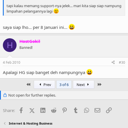
tapi kalau memang support-nya jelek... mari kita siap siap nampung
limpahan pelangannya lagi
saya siap lho... per 8 Januari ini...
HostGokil
H
Banned!
4 Feb 2010
#30
Apalagi HG siap banget deh nampungnya
First
Last
Prev
3 of 6
Next
Not open for further replies.
Facebook
X (Twitter)
LinkedIn
Reddit
Pinterest
Tumblr
WhatsApp
Email
Link
Share:
Internet & Hosting Business