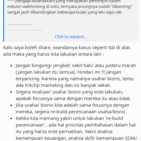
*** (sengaja disamarkan) yang merupakan pemimpin dalam
industri webhosting di indo, ternyata pricingnya sudah "dibanting"
sangat jauh dibandingkan beberapa bulan yang lalu saya cek.
..........................
......................................
Click to expand...
saya pikir seharusnya dari *** juga mengikuti etika bisnis ini,
bukannya menjatuhkan persaingan dengan webhoster yang masih
Kalo saya boleh share, seandainya kasus seperti tsb di atas
kecil2 lainnya.
ada maka yang harus kita lakukan antara lain :
monggo opini / komentarnya
Jangan bingung/ jengkel/ sakit hati/ atau justeru marah
(jangan lakukan itu semua). Hindari ini !!! Jangan
terpancing. Karena yang namanya usaha/ bisnis, tentu
ada trik/tip marketing dan ini banyak sekali.
Segera 'evaluasi' usaha/ bisnis yang ente lakukan,
apakah focusnya sama dengan mereka itu atau tidak.
Jika usaha/ bisnis kita adalah sama focusnya dengan
mereka, segera re-build perencanaan usaha/bisnis
Ketika kita memang yakin untuk lakukan 're-build
perencanaan' , ada hal prioritas pembahasan dalam hal
itu yang harus ente perhatikan. Yakni analisa
kemampuan keuangan, analisa skill/ kemampuan SDM/