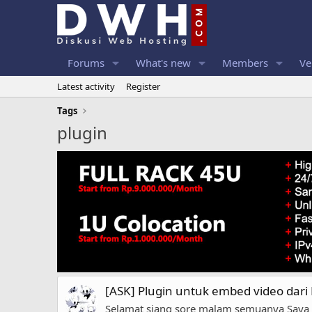
Forums
What's new
Members
Ve
Latest activity
Register
Tags
plugin
[ASK] Plugin untuk embed video dari
Selamat siang sore malam semuanya Saya m