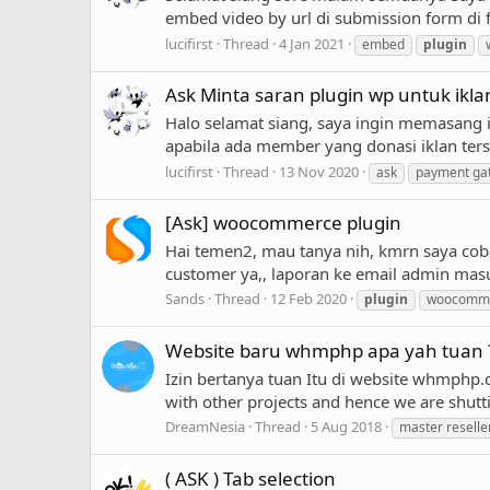
embed video by url di submission form di f
lucifirst
Thread
4 Jan 2021
embed
plugin
Ask Minta saran plugin wp untuk ikla
Halo selamat siang, saya ingin memasang 
apabila ada member yang donasi iklan ters
lucifirst
Thread
13 Nov 2020
ask
payment ga
[Ask] woocommerce plugin
Hai temen2, mau tanya nih, kmrn saya cob
customer ya,, laporan ke email admin masu
Sands
Thread
12 Feb 2020
plugin
woocomm
Website baru whmphp apa yah tuan 
Izin bertanya tuan Itu di website whmphp.co
with other projects and hence we are shutt
DreamNesia
Thread
5 Aug 2018
master reselle
( ASK ) Tab selection