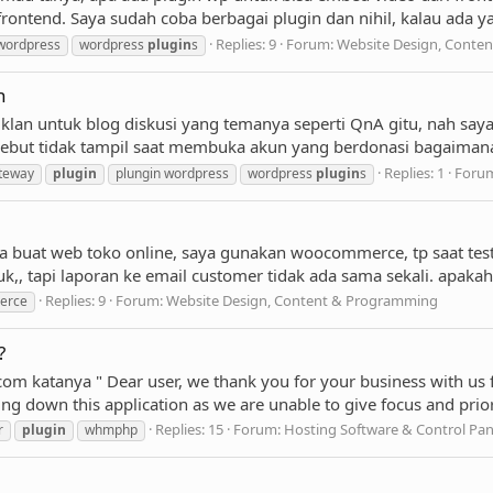
rontend. Saya sudah coba berbagai plugin dan nihil, kalau ada ya
Replies: 9
Forum:
Website Design, Conte
wordpress
wordpress
plugin
s
n
iklan untuk blog diskusi yang temanya seperti QnA gitu, nah sa
ebut tidak tampil saat membuka akun yang berdonasi bagaimana y
Replies: 1
Foru
teway
plugin
plungin wordpress
wordpress
plugin
s
a buat web toko online, saya gunakan woocommerce, tp saat test
k,, tapi laporan ke email customer tidak ada sama sekali. apak
Replies: 9
Forum:
Website Design, Content & Programming
erce
?
m katanya " Dear user, we thank you for your business with us for
ing down this application as we are unable to give focus and pri
Replies: 15
Forum:
Hosting Software & Control Pan
r
plugin
whmphp