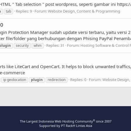
HTML " Tab selection " post wordpress, seperti gambar ini https:/
Replies: 9
Forum:
Website Design, Content & Programming
n
tab
.0
ugin Protection Manager sudah update versi terbaru, yaitu versi 
ter file/folder yang berhubungan dengan Phising PayPal Penamba
Replies: 31
Forum:
Hosting Software & Control 
plugin
security
whm
ts like LiteCart and OpenCart. It helps to block unwanted traffics
s-e-commerce
Replies: 0
Forum:
Website Design
ip geolocation
plugin
redirection
®
The Largest Indonesia Web Hosting Community
since 2007
Supported by PT RackH Lintas Asia