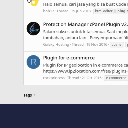
Halo semua, cari jasa yang bisa buat Code 
bob12
Thread
29 Jun 2018
html editor
plugi
Protection Manager cPanel Plugin v2
Salam sukses untuk kita semua. Saat ini pl
tambahan, antara lain : Penyempurnaan fil
Galaxy Hosting
Thread
19 Nov 2016
cpanel
Plugin for e-commerce
R
Plugin for IP geolocation in e-commerce car
https://www.ip2location.com/free/plugin
rockprincess
Thread
21 Oct 2016
e-commerce
Tags