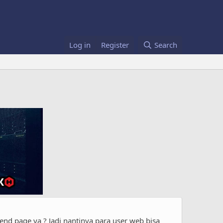
Log in
Register
Search
nd page ya ? Jadi nantinya para user web bisa