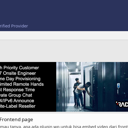
rified Provider
 Frontend page
au tanya, apa ada plugin wp untuk bisa embed video dari fronte