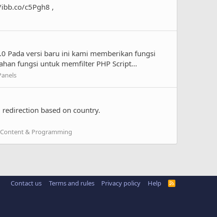
/ibb.co/c5Pgh8 ,
2.0 Pada versi baru ini kami memberikan fungsi
han fungsi untuk memfilter PHP Script...
Panels
, redirection based on country.
, Content & Programming
Contact us
Terms and rules
Privacy policy
Help
R
S
S