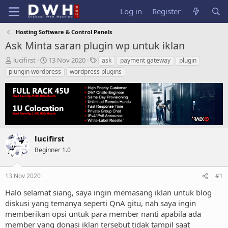
Log in
Register
Hosting Software & Control Panels
Ask Minta saran plugin wp untuk iklan
T
S
T
lucifirst
13 Nov 2020
ask
payment gateway
plugin
h
t
a
plungin wordpress
wordpress plugins
r
a
g
e
r
s
a
t
d
d
s
a
t
t
a
e
lucifirst
r
Beginner 1.0
t
e
r
13 Nov 2020
#1
Halo selamat siang, saya ingin memasang iklan untuk blog
diskusi yang temanya seperti QnA gitu, nah saya ingin
memberikan opsi untuk para member nanti apabila ada
member yang donasi iklan tersebut tidak tampil saat