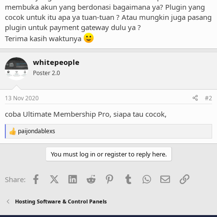
membuka akun yang berdonasi bagaimana ya? Plugin yang
cocok untuk itu apa ya tuan-tuan ? Atau mungkin juga pasang
plugin untuk payment gateway dulu ya ?
Terima kasih waktunya
whitepeople
Poster 2.0
13 Nov 2020
#2
coba Ultimate Membership Pro, siapa tau cocok,
paijondablexs
R
e
a
You must log in or register to reply here.
c
t
i
Facebook
X (Twitter)
LinkedIn
Reddit
Pinterest
Tumblr
WhatsApp
Email
Link
Share:
o
n
s
Hosting Software & Control Panels
: