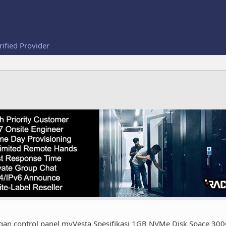
rified Provider
gan control panel myVesta Spesifikasi 1GB NVMe Disk Space 3