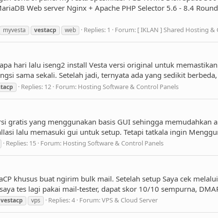
 MariaDB Web server Nginx + Apache PHP Selector 5.6 - 8.4 R
Replies: 1
Forum:
[ IKLAN ] Shared Hosting &
myvesta
vestacp
web
pa hari lalu iseng2 install Vesta versi original untuk memastikan
ngsi sama sekali. Setelah jadi, ternyata ada yang sedikit berbeda
Replies: 12
Forum:
Hosting Software & Control Panels
stacp
versi gratis yang menggunakan basis GUI sehingga memudahkan a
lasi lalu memasuki gui untuk setup. Tetapi tatkala ingin Menggun
Replies: 15
Forum:
Hosting Software & Control Panels
staCP khusus buat ngirim bulk mail. Setelah setup Saya cek mela
saya tes lagi pakai mail-tester, dapat skor 10/10 sempurna, DMA
Replies: 4
Forum:
VPS & Cloud Server
vestacp
vps