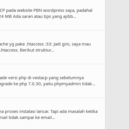
taCP pada website PBN wordpress saya, padahal
24 MB Ada saran atau tips yang ajibb...
che yg pake .htaccess :33: Jadi gini, saya mau
htaccess. Berikut struktur...
rade versi php di vestacp yang sebelumnya
rade ke php 7.0.30, yaitu phpmyadmin tidak...
a proses instalasi lancar. Tapi ada masalah ketika
ail tidak sampai ke email...