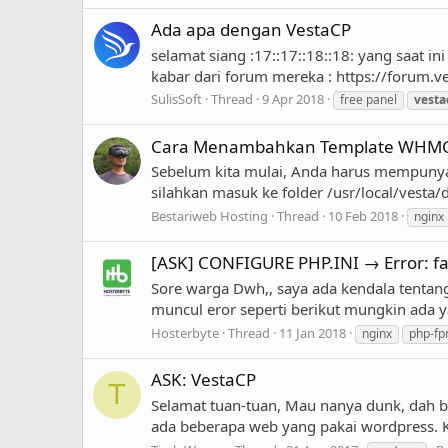
Ada apa dengan VestaCP
selamat siang :17::17::18::18: yang saat i
kabar dari forum mereka : https://forum
SulisSoft
Thread
9 Apr 2018
free panel
vesta
Cara Menambahkan Template WHMCS
Sebelum kita mulai, Anda harus mempunyai
silahkan masuk ke folder /usr/local/vest
Bestariweb Hosting
Thread
10 Feb 2018
nginx
[ASK] CONFIGURE PHP.INI → Error: fai
Sore warga Dwh,, saya ada kendala tentang
muncul eror seperti berikut mungkin ada
Hosterbyte
Thread
11 Jan 2018
nginx
php-f
ASK: VestaCP
T
Selamat tuan-tuan, Mau nanya dunk, dah ber
ada beberapa web yang pakai wordpress. Kad