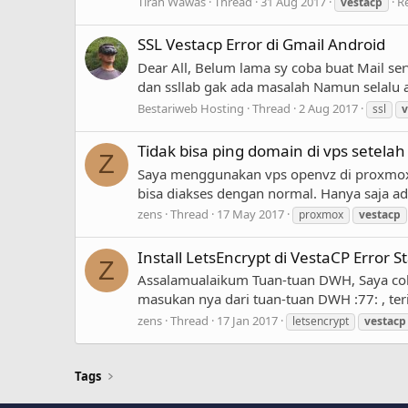
Tirah Wawas
Thread
31 Aug 2017
Re
vestacp
SSL Vestacp Error di Gmail Android
Dear All, Belum lama sy coba buat Mail se
dan ssllab gak ada masalah Namun selalu ad
Bestariweb Hosting
Thread
2 Aug 2017
ssl
v
Tidak bisa ping domain di vps setelah 
Z
Saya menggunakan vps openvz di proxmox, bar
bisa diakses dengan normal. Hanya saja ad
zens
Thread
17 May 2017
proxmox
vestacp
Install LetsEncrypt di VestaCP Error S
Z
Assalamualaikum Tuan-tuan DWH, Saya coba i
masukan nya dari tuan-tuan DWH :77: , te
zens
Thread
17 Jan 2017
letsencrypt
vestacp
Tags