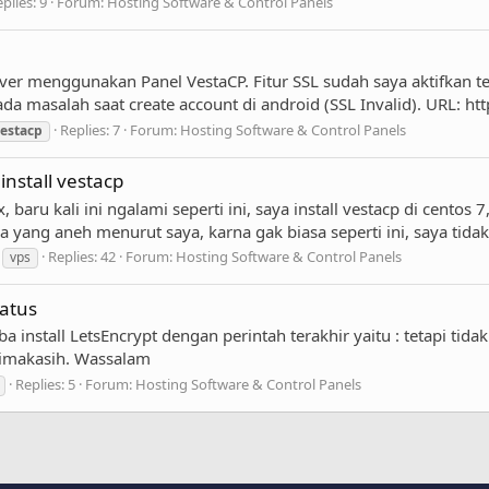
plies: 9
Forum:
Hosting Software & Control Panels
rver menggunakan Panel VestaCP. Fitur SSL sudah saya aktifkan t
a masalah saat create account di android (SSL Invalid). URL: htt
Replies: 7
Forum:
Hosting Software & Control Panels
estacp
install vestacp
u kali ini ngalami seperti ini, saya install vestacp di centos 7,
a yang aneh menurut saya, karna gak biasa seperti ini, saya tida
Replies: 42
Forum:
Hosting Software & Control Panels
vps
tatus
nstall LetsEncrypt dengan perintah terakhir yaitu : tetapi tidak
rimakasih. Wassalam
Replies: 5
Forum:
Hosting Software & Control Panels