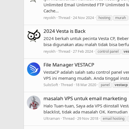
Unlimited Email Unlimited FTP Unlimited
Cache...
reyokh
Thread
24 Nov 2024
hosting
murah
2024 Vesta is Back
2024 berkah untuk pecinta Vesta CP, Bebera
bisa digunakan atau malah tidak bisa berfu
reyokh
Thread
27 Feb 2024
control panel
ve
File Manager VESTACP
VestaCP adalah salah satu control panel 
VPS ini memang mudah. Anda tinggal instal
SulisSoft
Thread
18 Mar 2020
panel
vestacp
masalah VPS untuk email marketing
Halo Tuan-tuan, Saya ada VPS diinstall Ve
blacklist, tidak ada masalah OK. Kemudian 
Ultraman
Thread
29 Nov 2018
email hosting