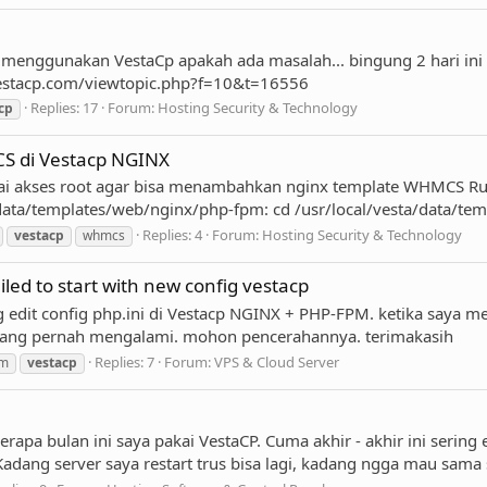
ni menggunakan VestaCp apakah ada masalah... bingung 2 hari ini
.vestacp.com/viewtopic.php?f=10&t=16556
Replies: 17
Forum:
Hosting Security & Technology
cp
 di Vestacp NGINX
 akses root agar bisa menambahkan nginx template WHMCS Rule.
a/data/templates/web/nginx/php-fpm: cd /usr/local/vesta/data/t
Replies: 4
Forum:
Hosting Security & Technology
vestacp
whmcs
led to start with new config vestacp
 edit config php.ini di Vestacp NGINX + PHP-FPM. ketika saya me
 yang pernah mengalami. mohon pencerahannya. terimakasih
Replies: 7
Forum:
VPS & Cloud Server
pm
vestacp
apa bulan ini saya pakai VestaCP. Cuma akhir - akhir ini sering e
ang server saya restart trus bisa lagi, kadang ngga mau sama sek