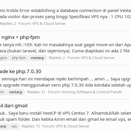
i troble Error establishing a database connection di panel Ves
ada visitor dan proses yang tinggi Spesifikasi VPS nya : 1 CPU 10
Replies: 2
Forum:
VPS & Cloud Server
i nginx + php-fpm
 tanya nih :109: Kali ini masalahnya soal gagal move-on dari Apa
a (bukan laravel, dan sejenisnya). Cuma diaplikasi ini ada 2 file .
Replies: 2
Forum:
VPS & Cloud Server
ginx
php-fpm
vestacp
ade ke php.7.0.30
emoga hari ini mendapat rejeki berlimpah ... amin ... Saya upg
upgrade menggunakan versi php 7.0.30 Ada kendala setelah upg
Replies: 21
Forum:
Hosting Software & Control Panels
in
vestacp
il dari gmail
k.. Saya baru install VestCP di VPS Centos 7. Alhamdulillah selam
k spam folder. Dan ketika kirim email dari gmail ke email vps, em
Replies: 15
Forum:
VPS & Cloud Server
tacp
vps