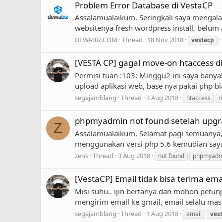
Problem Error Database di VestaCP
Assalamualaikum, Seringkali saya mengalam
websitenya fresh wordpress install, belum 
DEWABIZ.COM
Thread
18 Nov 2018
vestacp
[VESTA CP] gagal move-on htaccess d
Permisi tuan :103: Minggu2 ini saya banyak
upload aplikasi web, base nya pakai php bias
segajamblang
Thread
3 Aug 2018
htaccess
n
phpmyadmin not found setelah upgr
Z
Assalamualaikum, Selamat pagi semuanya, s
menggunakan versi php 5.6 kemudian saya 
zens
Thread
3 Aug 2018
not found
phpmyadm
[VestaCP] Email tidak bisa terima ema
Misi suhu.. ijin bertanya dan mohon petunju
mengirim email ke gmail, email selalu masu
segajamblang
Thread
1 Aug 2018
email
ves