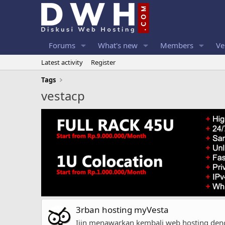
Forums
What's new
Members
Ve
Latest activity
Register
Tags
vestacp
3rban hosting myVesta
Ijin menawarkan kembali web hosting den