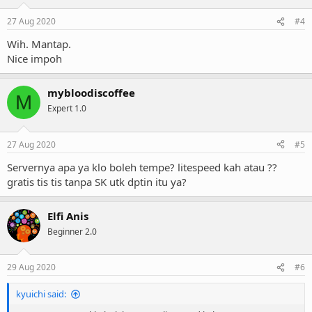
27 Aug 2020
#4
Wih. Mantap.
Nice impoh
mybloodiscoffee
M
Expert 1.0
27 Aug 2020
#5
Servernya apa ya klo boleh tempe? litespeed kah atau ??
gratis tis tis tanpa SK utk dptin itu ya?
Elfi Anis
Beginner 2.0
29 Aug 2020
#6
kyuichi said: