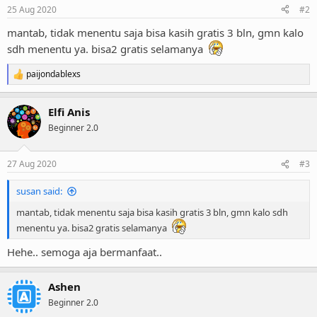
25 Aug 2020
#2
mantab, tidak menentu saja bisa kasih gratis 3 bln, gmn kalo
sdh menentu ya. bisa2 gratis selamanya
paijondablexs
R
e
a
Elfi Anis
c
t
Beginner 2.0
i
o
n
27 Aug 2020
#3
s
:
susan said:
mantab, tidak menentu saja bisa kasih gratis 3 bln, gmn kalo sdh
menentu ya. bisa2 gratis selamanya
Hehe.. semoga aja bermanfaat..
Ashen
Beginner 2.0