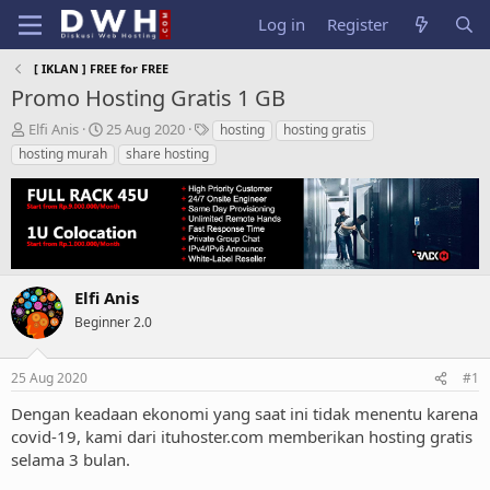
Log in
Register
[ IKLAN ] FREE for FREE
Promo Hosting Gratis 1 GB
T
S
T
Elfi Anis
25 Aug 2020
hosting
hosting gratis
h
t
a
hosting murah
share hosting
r
a
g
e
r
s
a
t
d
d
s
a
t
t
a
e
Elfi Anis
r
Beginner 2.0
t
e
r
25 Aug 2020
#1
Dengan keadaan ekonomi yang saat ini tidak menentu karena
covid-19, kami dari ituhoster.com memberikan hosting gratis
selama 3 bulan.