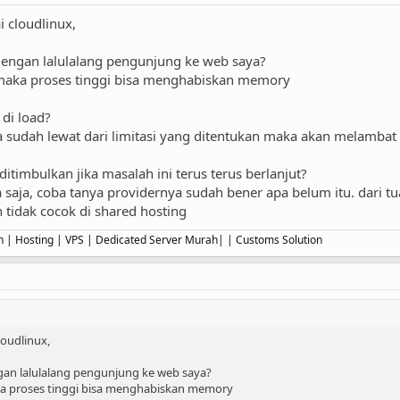
i cloudlinux,
 dengan lalulalang pengunjung ke web saya?
gi maka proses tinggi bisa menghabiskan memory
di load?
ka sudah lewat dari limitasi yang ditentukan maka akan melambat
itimbulkan jika masalah ini terus terus berlanjut?
aja, coba tanya providernya sudah bener apa belum itu. dari tuan
h tidak cocok di shared hosting
 Hosting | VPS | Dedicated Server Murah| | Customs Solution
loudlinux,
ngan lalulalang pengunjung ke web saya?
maka proses tinggi bisa menghabiskan memory