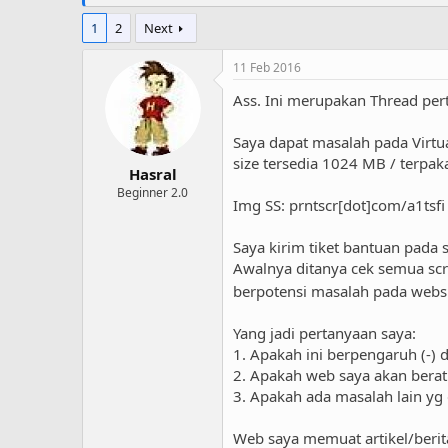
1
2
Next
11 Feb 2016
Ass. Ini merupakan Thread pe
Saya dapat masalah pada Virtu
size tersedia 1024 MB / terpa
Hasral
Beginner 2.0
Img SS: prntscr[dot]com/a1tsfi
Saya kirim tiket bantuan pada s
Awalnya ditanya cek semua scr
berpotensi masalah pada websit
Yang jadi pertanyaan saya:
1. Apakah ini berpengaruh (-)
2. Apakah web saya akan berat 
3. Apakah ada masalah lain yg d
Web saya memuat artikel/berit