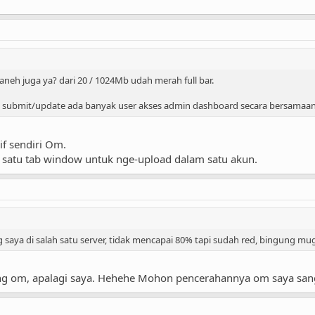
 aneh juga ya? dari 20 / 1024Mb udah merah full bar.
yang submit/update ada banyak user akses admin dashboard secara bersamaa
f sendiri Om.
i satu tab window untuk nge-upload dalam satu akun.
ing saya di salah satu server, tidak mencapai 80% tapi sudah red, bingung mu
g om, apalagi saya. Hehehe Mohon pencerahannya om saya sang