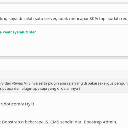
osting saya di salah satu server, tidak mencapai 80% tapi sudah r
sa Pembayaran/Order
mory dan vSwap VPS nya serta plugin apa saja yang di pakai sekaligus pengu
cript apa dan plugin apa saja yang di dalamnya ?
cr[dot]com/a1tyl3
ostrap n beberapa JS. CMS sendiri dari Boostrap Admin.