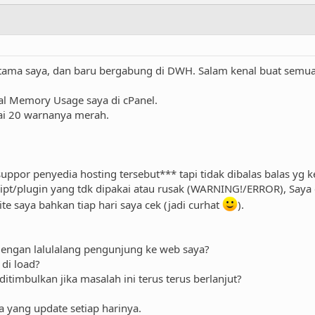
rtama saya, dan baru bergabung di DWH. Salam kenal buat semua
al Memory Usage saya di cPanel.
kai 20 warnanya merah.
uppor penyedia hosting tersebut*** tapi tidak dibalas balas yg ke
ipt/plugin yang tdk dipakai atau rusak (WARNING!/ERROR), Say
e saya bahkan tiap hari saya cek (jadi curhat
).
 dengan lalulalang pengunjung ke web saya?
di load?
itimbulkan jika masalah ini terus terus berlanjut?
a yang update setiap harinya.