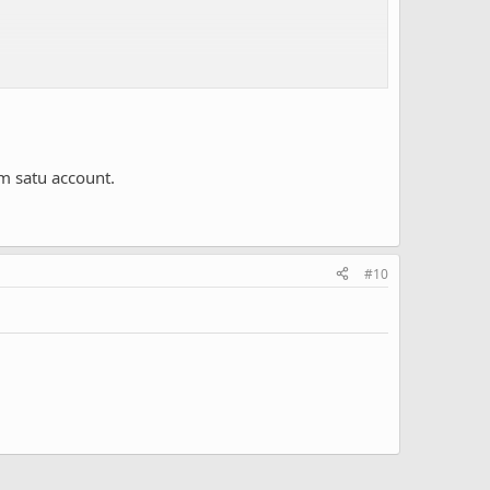
i script, query sql, sdb
m satu account.
#10