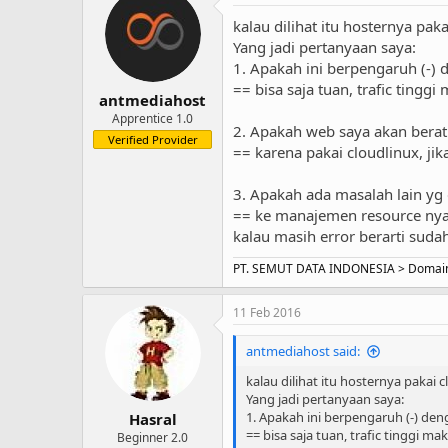
kalau dilihat itu hosternya paka
Yang jadi pertanyaan saya:
1. Apakah ini berpengaruh (-)
== bisa saja tuan, trafic ting
antmediahost
Apprentice 1.0
2. Apakah web saya akan berat 
Verified Provider
== karena pakai cloudlinux, ji
3. Apakah ada masalah lain yg d
== ke manajemen resource nya s
kalau masih error berarti suda
PT. SEMUT DATA INDONESIA > Domain |
11 Feb 2016
antmediahost said:
kalau dilihat itu hosternya pakai c
Yang jadi pertanyaan saya:
1. Apakah ini berpengaruh (-) de
Hasral
== bisa saja tuan, trafic tinggi 
Beginner 2.0