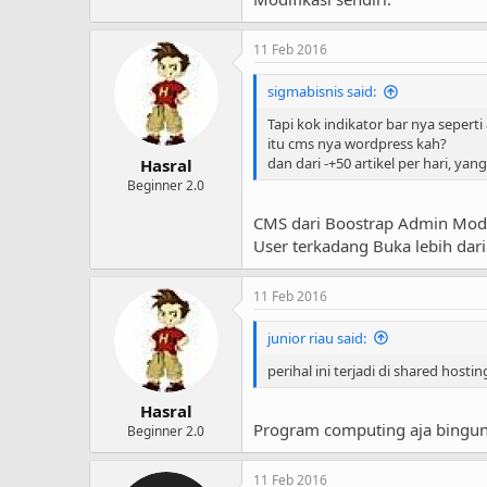
11 Feb 2016
sigmabisnis said:
Tapi kok indikator bar nya seperti
itu cms nya wordpress kah?
dan dari -+50 artikel per hari, 
Hasral
Beginner 2.0
CMS dari Boostrap Admin Modi
User terkadang Buka lebih dar
11 Feb 2016
junior riau said:
perihal ini terjadi di shared host
Hasral
Program computing aja bingun
Beginner 2.0
11 Feb 2016