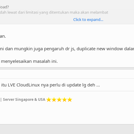
load?
sudah lewat dari limitasi yang ditentukan maka akan melambat
Click to expand...
mbulkan jika masalah ini terus terus berlanjut?
, coba tanya providernya sudah bener apa belum itu. dari tuan juga optimas
idak cocok di shared hosting
an.
 ini dan mungkin juga pengaruh dr js, duplicate new window dala
 menyelesaikan masalah ini.
 itu LVE CloudLinux nya perlu di update lg deh ...
| Server Singapore & USA