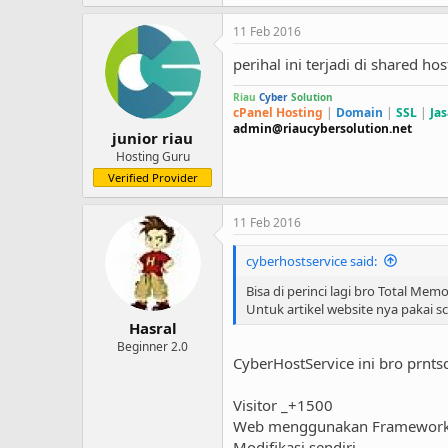
11 Feb 2016
perihal ini terjadi di shared h
Riau
Cyber
Solution
cPanel Hosting
|
Domain
|
SSL
|
Ja
admin@riaucybersolution.net
junior riau
Hosting Guru
Verified Provider
11 Feb 2016
cyberhostservice said:
Bisa di perinci lagi bro Total Me
Untuk artikel website nya pakai s
Hasral
Beginner 2.0
CyberHostService ini bro prnts
Visitor _+1500
Web menggunakan Framework Bo
Modifikasi sendiri.