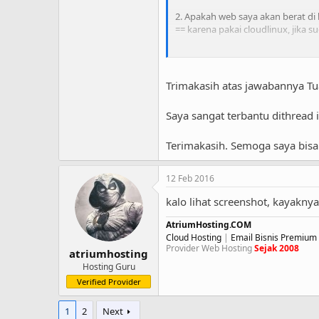
2. Apakah web saya akan berat di 
== karena pakai cloudlinux, jika 
3. Apakah ada masalah lain yg diti
== ke manajemen resource nya saja
kalau masih error berarti sudah t
Trimakasih atas jawabannya Tu
Saya sangat terbantu dithread
Terimakasih. Semoga saya bisa
12 Feb 2016
kalo lihat screenshot, kayaknya
AtriumHosting.COM
Cloud Hosting
|
Email Bisnis Premium
Provider Web Hosting
Sejak 2008
atriumhosting
Hosting Guru
Verified Provider
1
2
Next