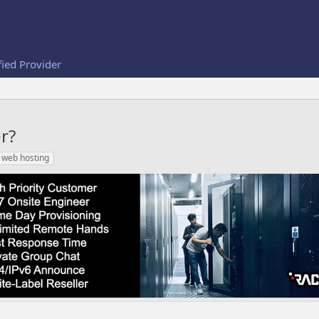
fied Provider
r?
web hosting