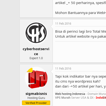
artikel _+ 50 perharinya, spes
Mohon Bantuannya para WebHo
11 Feb 2016
Bisa di perinci lagi bro Total
Untuk artikel website nya paka
cyberhostservi
ce
Expert 1.0
11 Feb 2016
Tapi kok indikator bar nya sep
itu cms nya wordpress kah?
dan dari -+50 artikel per har
sigmabisnis
Web hosting Indonesia
- Domain Murah
VPS Murah
Server USA & IIX -
Indo
Si
Hosting Guru
Verified Provider