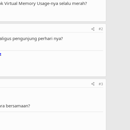
 kok Virtual Memory Usage-nya selalu merah?
#2
kaligus pengunjung perhari nya?
e
#3
cara bersamaan?