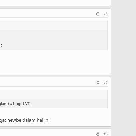
#6
n?
#7
gkin itu bugs LVE
at newbe dalam hal ini.
#8