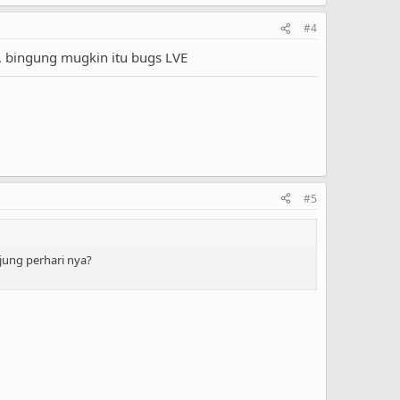
#4
ed, bingung mugkin itu bugs LVE
#5
njung perhari nya?