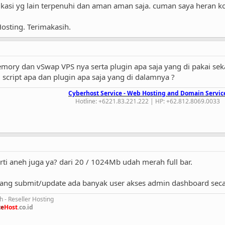
ifikasi yg lain terpenuhi dan aman aman saja. cuman saya heran
sting. Terimakasih.
 Memory dan vSwap VPS nya serta plugin apa saja yang di pakai se
i script apa dan plugin apa saja yang di dalamnya ?
Cyberhost Service - Web Hosting and Domain Servic
Hotline: +6221.83.221.222 | HP: +62.812.8069.0033​
erti aneh juga ya? dari 20 / 1024Mb udah merah full bar.
i, yang submit/update ada banyak user akses admin dashboard se
 - Reseller Hosting
te
Host
.co.id