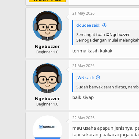
21 May 2026
cloudee said:
Semangat tuan
@Ngebuzzer
Semoga dengan mulai melangkah 
Ngebuzzer
terima kasih kakak
Beginner 1.0
21 May 2026
JWN said:
Sudah banyak saran diatas, namba
baik siyap
Ngebuzzer
Beginner 1.0
22 May 2026
mau usaha apapun jenisnya, pal
tapi sekarang pakai ai juga ud