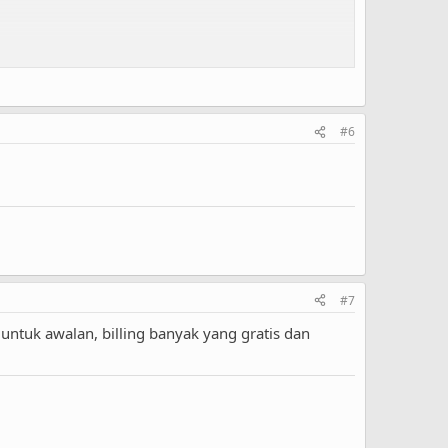
#6
 masih menguntungkan tidak?
yang pernah dibahas.
#7
untuk awalan, billing banyak yang gratis dan