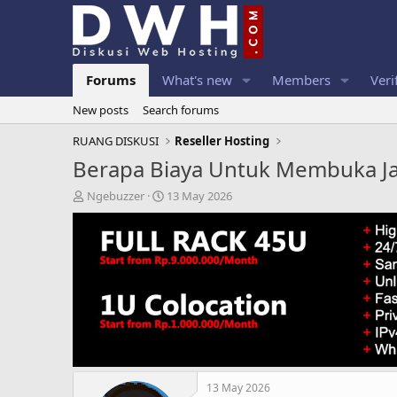
Forums
What's new
Members
Veri
New posts
Search forums
RUANG DISKUSI
Reseller Hosting
Berapa Biaya Untuk Membuka J
T
S
Ngebuzzer
13 May 2026
h
t
r
a
e
r
a
t
d
d
s
a
t
t
a
e
r
t
e
r
13 May 2026