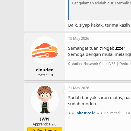
Pengalaman adalah guru terbaik d
Coba Baca Rangkuman memulai b
Baik, siyap kakak. terima kasih
Thread '[RANGKU
20 Dec 2009
15 May 2026
Bagaimana memulai bisnis webhos
Semangat tuan
@Ngebuzzer
saya kira pertanyaan2 ini akan se
Semoga dengan mulai melangk
Mengapa tidak mencoba be
Cloudee Network
Cloud VPS | Dedica
MEngatur CAshflow & Cost
cloudee
Bisnis Web Hosting dengan
Poster 1.0
Bisnis webhosting dominas
Oversell yang kebablasan
21 May 2026
Dalam 1 bulan dapat bera
Berapa sih Fix Modal awal bi
Sudah banyak saran diatas, nam
sudah modern.
PusatHosting
Replies: 164
Forum
★★
jnhost.co.id
★★ Unlimited SSD & U
JWN
Apprentice 2.0
Verified Provider