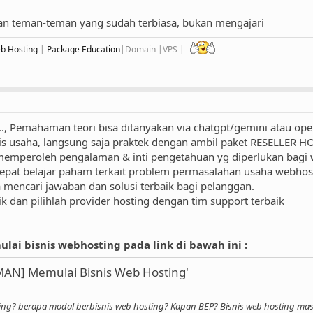
an teman-teman yang sudah terbiasa, bukan mengajari
eb Hosting
|
Package Education
|Domain |VPS |
..., Pemahaman teori bisa ditanyakan via chatgpt/gemini atau open
is usaha, langsung saja praktek dengan ambil paket RESELLER H
memperoleh pengalaman & inti pengetahuan yg diperlukan bagi 
epat belajar paham terkait problem permasalahan usaha webhos
 mencari jawaban dan solusi terbaik bagi pelanggan.
 dan pilihlah provider hosting dengan tim support terbaik
i bisnis webhosting pada link di bawah ini :
AN] Memulai Bisnis Web Hosting'
ng? berapa modal berbisnis web hosting? Kapan BEP? Bisnis web hosting m