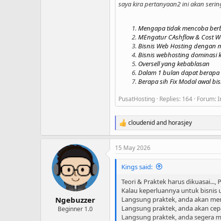
saya kira pertanyaan2 ini akan seri
Mengapa tidak mencoba berb
MEngatur CAshflow & Cost W
Bisnis Web Hosting dengan m
Bisnis webhosting dominasi 
Oversell yang kebablasan
Dalam 1 bulan dapat berapa
Berapa sih Fix Modal awal bisn
PusatHosting
Replies: 164
Forum:
I
cloudenid
and
horasjey
R
e
a
15 May 2026
c
t
i
Kings said:
o
n
Teori & Praktek harus dikuasai...
s
Kalau keperluannya untuk bisnis
:
Langsung praktek, anda akan mem
Ngebuzzer
Langsung praktek, anda akan cep
Beginner 1.0
Langsung praktek, anda segera me