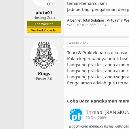
teman-teman di sini
Jadi berbagi pengalaman deng
pluto01
Hosting Guru
Albennet Total Solution
|
Virtualmin W
The Warrior
WA : +62 812-7669-0994
Verified Provider
14 May 2026
Teori & Praktek harus dikuasai
Kalau keperluannya untuk bisn
Langsung praktek, anda akan 
Langsung praktek, anda akan c
Kings
Langsung praktek, anda segera
Poster 2.0
Pengalaman adalah guru terbaik
Coba Baca Rangkuman memula
Thread '[RANGKUM
20 Dec 2009
Bagaimana memulai bisnis webhosti