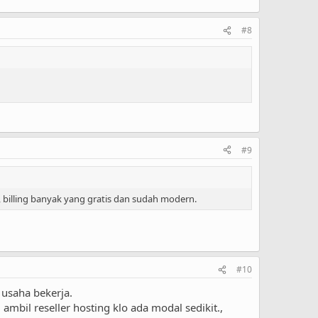
#8
#9
, billing banyak yang gratis dan sudah modern.
#10
 usaha bekerja.
mbil reseller hosting klo ada modal sedikit.,