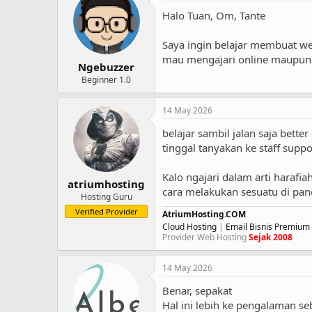
Halo Tuan, Om, Tante
Saya ingin belajar membuat we
mau mengajari online maupun d
Ngebuzzer
Beginner 1.0
14 May 2026
belajar sambil jalan saja better
tinggal tanyakan ke staff suppo
Kalo ngajari dalam arti harafi
atriumhosting
cara melakukan sesuatu di pane
Hosting Guru
Verified Provider
AtriumHosting.COM
Cloud Hosting
|
Email Bisnis Premium
Provider Web Hosting
Sejak 2008
14 May 2026
Benar, sepakat
Hal ini lebih ke pengalaman se