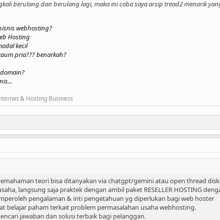
ngkali berulang dan berulang lagi, maka ini coba saya arsip tread2 menarik ya
isnis webhosting?
eb Hosting
odal kecil
kaum pria??? benarkah?
 domain?
is...
nternet & Hosting Business
, Pemahaman teori bisa ditanyakan via chatgpt/gemini atau open thread disku
 usaha, langsung saja praktek dengan ambil paket RESELLER HOSTING denga
peroleh pengalaman & inti pengetahuan yg diperlukan bagi web hoster
at belajar paham terkait problem permasalahan usaha webhosting.
ncari jawaban dan solusi terbaik bagi pelanggan.