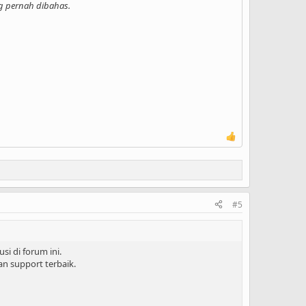
ng pernah dibahas.
#5
si di forum ini.
n support terbaik.