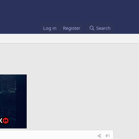
Log in
Register
Search
#1