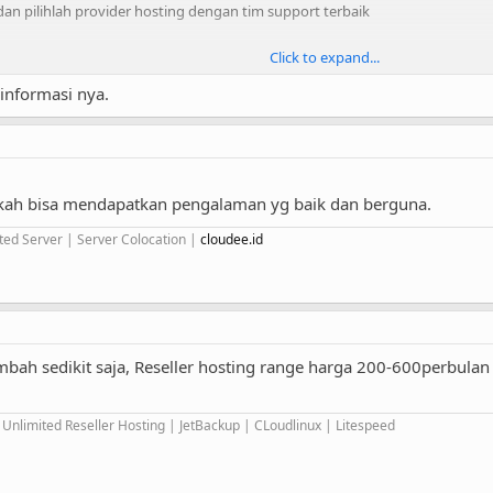
an pilihlah provider hosting dengan tim support terbaik
Click to expand...
isnis webhosting pada link di bawah ini :
 informasi nya.
MAN] Memulai Bisnis Web Hosting'
ting? berapa modal berbisnis web hosting? Kapan BEP? Bisnis web hosting
ringkali berulang dan berulang lagi, maka ini coba saya arsip tread2 menarik 
ah bisa mendapatkan pengalaman yg baik dan berguna.
rbisnis webhosting?
ted Server | Server Colocation |
cloudee.id
 Web Hosting
 modal kecil
i kaum pria??? benarkah?
pa domain?
snis...
bah sedikit saja, Reseller hosting range harga 200-600perbulan 
:
Internet & Hosting Business
nlimited Reseller Hosting | JetBackup | CLoudlinux | Litespeed