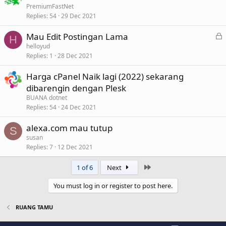
PremiumFastNet
Replies
54
29 Dec 2021
L
Mau Edit Postingan Lama
H
o
helloyud
Replies
1
28 Dec 2021
c
k
Harga cPanel Naik lagi (2022) sekarang
e
dibarengin dengan Plesk
d
BUANA dotnet
Replies
54
24 Dec 2021
alexa.com mau tutup
S
susan
Replies
7
12 Dec 2021
Last
1 of 6
Next
You must log in or register to post here.
RUANG TAMU