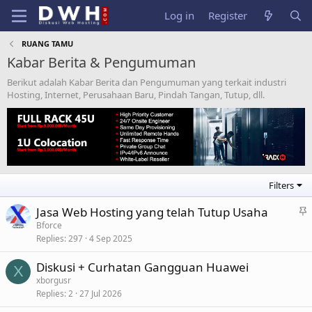
Log in
Register
RUANG TAMU
Kabar Berita & Pengumuman
Berikut adalah Kabar Berita dan Pengumuman yang terkait industri
Hosting, Internet, Perusahaan Baru, Pindah Tangan, Tutup, dll.
Filters
S
Jasa Web Hosting yang telah Tutup Usaha
t
Bforce
Replies
297
4 Sep 2025
i
c
Diskusi + Curhatan Gangguan Huawei
k
X
xborgusr
y
Replies
2
27 Jul 2026