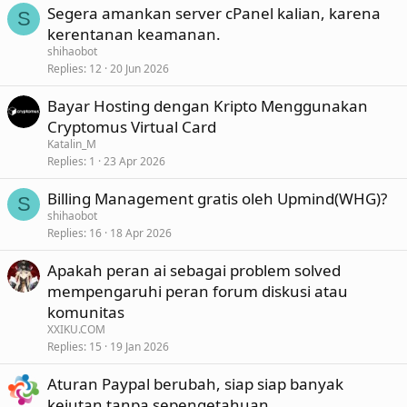
Segera amankan server cPanel kalian, karena
S
kerentanan keamanan.
shihaobot
Replies
12
20 Jun 2026
Bayar Hosting dengan Kripto Menggunakan
Cryptomus Virtual Card
Katalin_M
Replies
1
23 Apr 2026
Billing Management gratis oleh Upmind(WHG)?
S
shihaobot
Replies
16
18 Apr 2026
Apakah peran ai sebagai problem solved
mempengaruhi peran forum diskusi atau
komunitas
XXIKU.COM
Replies
15
19 Jan 2026
Aturan Paypal berubah, siap siap banyak
kejutan tanpa sepengetahuan