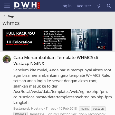
Log in
Register
Tags
whmcs
Cara Menambahkan Template WHMCS di
Vestacp NGINX
Sebelum kita mulai, Anda harus mempunyai akses root
agar bisa menambahkan nginx template WHMCS Rule.
setelah anda login ke server dengan akses root,
silahkan masuk ke folder
/usr/local/vesta/data/templates/web/nginx/php-fpm:
cd /usr/local/vesta/data/templates/web/nginx/php-fpm
Langkah...
Bestariweb Hosting
Thread
10 Feb 2018
nginx
vestacp
Replies: 4
Forum:
Hosting Security & Technology
whmcs