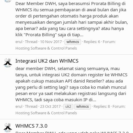
Dear Member DWH, saya berasumsi Prorata Billing di
WHMCS itu semua pembayaran di awal bulan dan jika
order di pertengahan otomatis harga produk akan
menyesuaikan dengan jumlah hari sampai akhir bulan,
apa benar? ada yang tau cara settingnya? atau hanya
klik "Prorata Billing" saja di tiap...
erul
Thread
10 Nov 2017
Replies: 6
Forum:
whmcs
Hosting Software & Control Panels
Integrasi UK2 dan WHMCS
dear member DWH, selamat siang semuanya, mau
tanya, untuk integrasi UK2 domain register ke WHMCS
apakah cukup masukan API danid Reseller? atau ada
yang perlu di setting lagi? saya coba ko malah muncul
pesan eror ya saat melakukan registrasi langsung dari
WHMCS, tadi saya coba masukin IP di...
erul
Thread
23 Oct 2017
Replies: 8
Forum:
uk2
whmcs
Hosting Software & Control Panels
WHMCS 7.3.0