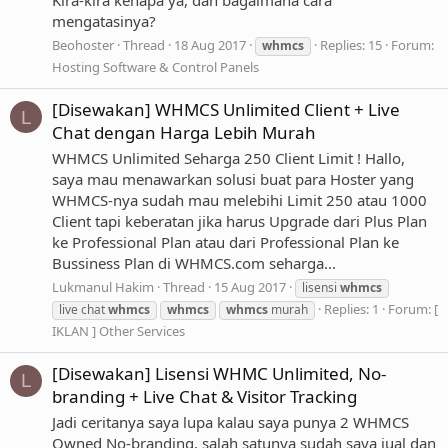
Kira-kira kenapa ya, dan bagaimana cara
mengatasinya?
Beohoster
Thread
18 Aug 2017
Replies: 15
Forum:
whmcs
Hosting Software & Control Panels
[Disewakan] WHMCS Unlimited Client + Live
L
Chat dengan Harga Lebih Murah
WHMCS Unlimited Seharga 250 Client Limit ! Hallo,
saya mau menawarkan solusi buat para Hoster yang
WHMCS-nya sudah mau melebihi Limit 250 atau 1000
Client tapi keberatan jika harus Upgrade dari Plus Plan
ke Professional Plan atau dari Professional Plan ke
Bussiness Plan di WHMCS.com seharga...
Lukmanul Hakim
Thread
15 Aug 2017
lisensi
whmcs
Replies: 1
Forum:
[
live chat
whmcs
whmcs
whmcs
murah
IKLAN ] Other Services
[Disewakan] Lisensi WHMC Unlimited, No-
L
branding + Live Chat & Visitor Tracking
Jadi ceritanya saya lupa kalau saya punya 2 WHMCS
Owned No-branding, salah satunya sudah saya jual dan