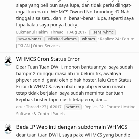
siapa yang beli pun saya lupa, dan tidak perlu diingat-
ingat karena itu WHMCS Owned No-branding :D Nah
tinggal sisa satu, dan ini benar-benar lupa, seperti saya
lupa kalau saya punya Lucky...
Lukmanul Hakim
Thread
1 Aug 2017
lisensi whmc
Replies: 24
Forum:
sewa
whmcs
unlimited
whmcs
whmcs
[ IKLAN ] Other Services
WHMCS Cron Status Error
Dear Tuan Tuan DWH, mohon bantuannya, saya sudah
hampir 2 minggu masalah ini belum fix, awalnya
phpverison di ganti oleh pihak hoster, lalu Cron Status
Error di WHMCS. saya ubah lagi php version masih
tetap tidak berjalan, saya sudah meminta bantuan
kepihak hoster tapi masih tetap eror, dan...
erul
Thread
27 Jul 2017
Replies: 32
Forum:
Hosting
whmcs
Software & Control Panels
Beda IP Web inti dengan subdomain WHMCS
dear tuan tuan DWH, saya pake WHMCS yang bundle