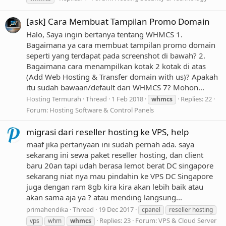
[ask] Cara Membuat Tampilan Promo Domain
Halo, Saya ingin bertanya tentang WHMCS 1.
Bagaimana ya cara membuat tampilan promo domain
seperti yang terdapat pada screenshot di bawah? 2.
Bagaimana cara menampilkan kotak 2 kotak di atas
(Add Web Hosting & Transfer domain with us)? Apakah
itu sudah bawaan/default dari WHMCS 7? Mohon...
Hosting Termurah
Thread
1 Feb 2018
Replies: 22
whmcs
Forum:
Hosting Software & Control Panels
migrasi dari reseller hosting ke VPS, help
maaf jika pertanyaan ini sudah pernah ada. saya
sekarang ini sewa paket reseller hosting, dan client
baru 20an tapi udah berasa lemot berat DC singapore
sekarang niat nya mau pindahin ke VPS DC Singapore
juga dengan ram 8gb kira kira akan lebih baik atau
akan sama aja ya ? atau mending langsung...
primahendika
Thread
19 Dec 2017
cpanel
reseller hosting
Replies: 23
Forum:
VPS & Cloud Server
vps
whm
whmcs