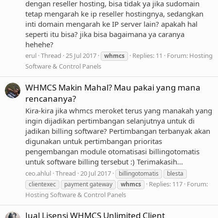
dengan reseller hosting, bisa tidak ya jika sudomain
tetap mengarah ke ip reseller hostingnya, sedangkan
inti domain mengarah ke IP server lain? apakah hal
seperti itu bisa? jika bisa bagaimana ya caranya
hehehe?
erul
Thread
25 Jul 2017
Replies: 11
Forum:
Hosting
whmcs
Software & Control Panels
WHMCS Makin Mahal? Mau pakai yang mana
rencananya?
Kira-kira jika whmcs meroket terus yang manakah yang
ingin dijadikan pertimbangan selanjutnya untuk di
jadikan billing software? Pertimbangan terbanyak akan
digunakan untuk pertimbangan prioritas
pengembangan module otomatisasi billingotomatis
untuk software billing tersebut :) Terimakasih...
ceo.ahlul
Thread
20 Jul 2017
billingotomatis
blesta
Replies: 117
Forum:
clientexec
payment gateway
whmcs
Hosting Software & Control Panels
Jual Lisensi WHMCS Unlimited Client