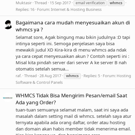
Muktasir
Thread
15 Sep 2017
email verification
whmcs
Replies: 16
Forum:
Internet & Hosting Business
Bagaimana cara mudah menyesuaikan akun di
whmcs ya ?
Selamat sore, Agak bingung mau bikin judulnya :D tapi
intinya seperti ini. Semoga penjelasan saya bisa
mewakili judul XD Kira-kira di menu whmcs ada ndak
ya cara cepat menyesuaikan akun ? Contoh seperti ini :
Misal kita pindah server dari server A ke server B nah
otomatis setelah semua...
raf.
Thread
28 Aug 2017
Replies: 5
Forum:
Hosting
whmcs
Software & Control Panels
WHMCS Tidak Bisa Mengirim Pesan/email Saat
Ada yang Order?
tuan-tuan semuanya selamat malam, saat ini saya ada
masalah dalam setting mail di whmcs. setelah saya atur
ternyata apabila ada orang daftar, order atau hosting
dan domain akan habis member tidak menerima email.