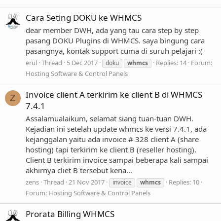
Cara Seting DOKU ke WHMCS
dear member DWH, ada yang tau cara step by step
pasang DOKU Plugins di WHMCS. saya bingung cara
pasangnya, kontak support cuma di suruh pelajari :(
erul
Thread
5 Dec 2017
Replies: 14
Forum:
doku
whmcs
Hosting Software & Control Panels
Invoice client A terkirim ke client B di WHMCS
Z
7.4.1
Assalamualaikum, selamat siang tuan-tuan DWH.
Kejadian ini setelah update whmcs ke versi 7.4.1, ada
kejanggalan yaitu ada invoice # 328 client A (share
hosting) tapi terkirim ke client B (reseller hosting).
Client B terkirim invoice sampai beberapa kali sampai
akhirnya cliet B tersebut kena...
zens
Thread
21 Nov 2017
Replies: 10
invoice
whmcs
Forum:
Hosting Software & Control Panels
Prorata Billing WHMCS