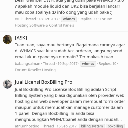
Dear Member DWH, ada yang udah pake WHMCS 7.3.0
? apakah module liquid dan UK2 bisa berjalan lancar?
mau coba soalnya :D info dong yang udah pake :)
erul
Thread
18 Oct 2017
Replies: 27
Forum:
whmcs
Hosting Software & Control Panels
[ASK]
Tuan tuan, saya mau bertanya. Bagaimana caranya agar
di WHMCS saat kita sudah Acc orderan, langsung send
email akun cpanelnya otomatis? Terimakasih tuan.
babangsalman
Thread
19 Sep 2017
Replies: 10
whmcs
Forum:
Reseller Hosting
Jual Licensi BoxBilling Pro
Jual BoxBilling Pro License Box Billing adalah Script
Billing System yang biasa digunakan oleh provider web
hosting dan web developer dalam membuat form order
maupun untuk memudahkan manage customer dalam
1 panel. Dengan Boxbilling ini anda bisa
menghubungkan WHM/Cpanel anda dengan mudah...
atriumhosting
Thread
15 Sep 2017
billing system
boxbilling