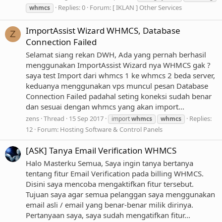
Replies: 0
Forum:
[ IKLAN ] Other Services
whmcs
ImportAssist Wizard WHMCS, Database
Z
Connection Failed
Selamat siang rekan DWH, Ada yang pernah berhasil
menggunakan ImportAssist Wizard nya WHMCS gak ?
saya test Import dari whmcs 1 ke whmcs 2 beda server,
keduanya menggunakan vps muncul pesan Database
Connection Failed padahal seting koneksi sudah benar
dan sesuai dengan whmcs yang akan import...
zens
Thread
15 Sep 2017
Replies:
import
whmcs
whmcs
12
Forum:
Hosting Software & Control Panels
[ASK] Tanya Email Verification WHMCS
Halo Masterku Semua, Saya ingin tanya bertanya
tentang fitur Email Verification pada billing WHMCS.
Disini saya mencoba mengaktifkan fitur tersebut.
Tujuan saya agar semua pelanggan saya menggunakan
email asli / email yang benar-benar milik dirinya.
Pertanyaan saya, saya sudah mengatifkan fitur...